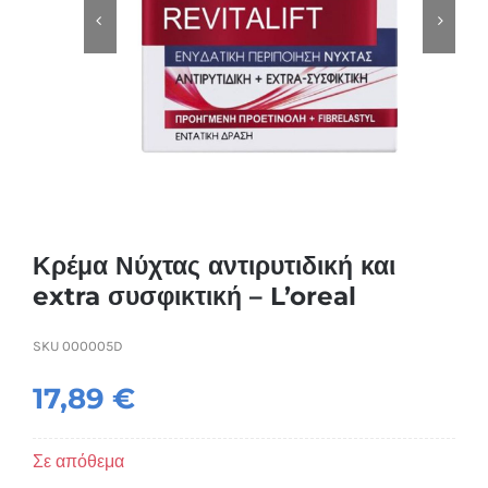
Συσκευές Ομορφιάς
Υγεία & Ευεξία
Ισοθερμικά Ρούχα
Ποτά
Κρέμα Νύχτας αντιρυτιδική και
extra συσφικτική – L’oreal
SKU
000005D
17,89
€
Σε απόθεμα