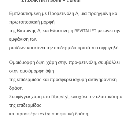
ΣΥΣΦΙΚΤΙΚΗ 50ml – L’oreal
Εμπλουτισμένη με Προρετινόλη Α, μια προηγμένη και
πρωτοποριακή μορφή
της Βιταμίνης Α, και Ελαστίνη, η REVITALIFT μειώνει την
εμφάνιση των
ρυτίδων και κάνει την επιδερμίδα ορατά πιο σφριγηλή.
Ομοιόμορφη όψη: χάρη στην προ-ρετινόλη, συμβάλλει
στην ομοιόμορφη όψη
της επιδερμίδας και προσφέρει ισχυρή αντιγηραντική
δράση.
Συσφίγγει: χάρη στο fibrestyl, ενισχύει την ελαστικότητα
της επιδερμίδας
και προσφέρει extra συσφικτική δράση.