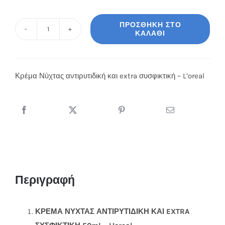
ΠΡΟΣΘΉΚΗ ΣΤΟ
ΚΑΛΆΘΙ
Κρέμα
Νύχτας
αντιρυτιδική
Κρέμα Νύχτας αντιρυτιδική και extra συσφικτική – L’oreal
και
extra
συσφικτική
-
L’oreal
ποσότητα
Περιγραφή
ΚΡΕΜΑ ΝΥΧΤΑΣ ΑΝΤΙΡΥΤΙΔΙΚΗ ΚΑΙ EXTRA