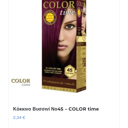
Κόκκινο Βυσσινί Νο45 – COLOR time
2,34
€