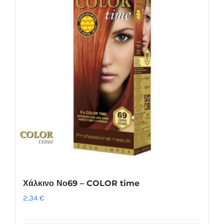
Χάλκινο Νο69 – COLOR time
2,34
€