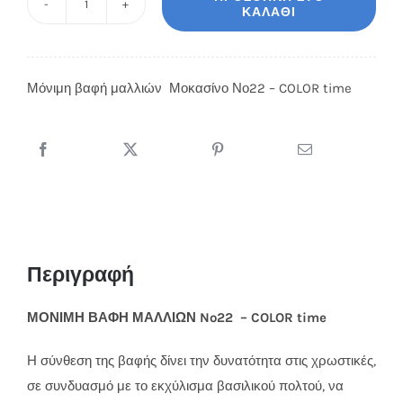
ΚΑΛΆΘΙ
Μοκασίνο
Νο22
-
Μόνιμη βαφή μαλλιών Μοκασίνο Νο22 – COLOR time
COLOR
time
ποσότητα
Περιγραφή
ΜΟΝΙΜΗ ΒΑΦΗ ΜΑΛΛΙΩΝ No22 – COLOR time
Η σύνθεση της βαφής δίνει την δυνατότητα στις χρωστικές,
σε συνδυασμό με το εκχύλισμα βασιλικού πολτού, να