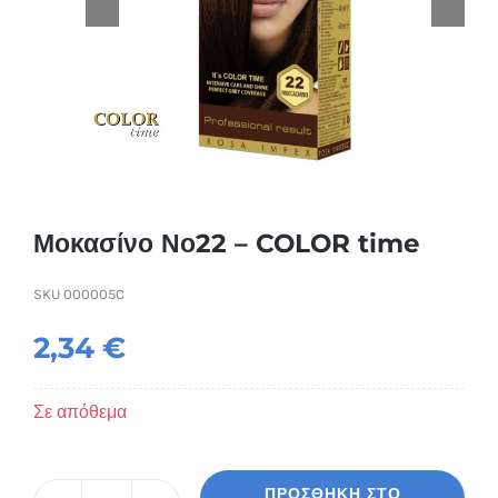
Συσκευές Ομορφιάς
Υγεία & Ευεξία
Ισοθερμικά Ρούχα
Ποτά
Μοκασίνο Νο22 – COLOR time
SKU
000005C
2,34
€
Σε απόθεμα
ΠΡΟΣΘΉΚΗ ΣΤΟ