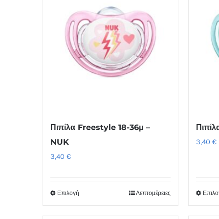
Πιπίλα Freestyle 18-36μ –
Πιπίλ
NUK
3,40
€
3,40
€
Επιλογή
Λεπτομέρειες
Επιλο
Αυτό
το