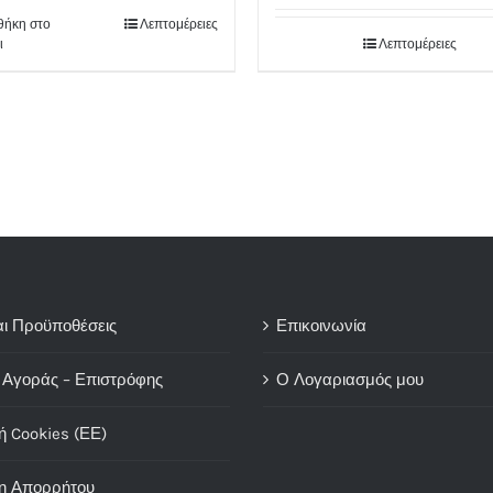
ήκη στο
Λεπτομέρειες
ι
Λεπτομέρειες
αι Προϋποθέσεις
Επικοινωνία
 Αγοράς – Επιστρόφης
Ο Λογαριασμός μου
ή Cookies (ΕΕ)
η Απορρήτου