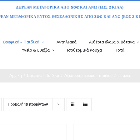
Βρεφικά – Παιδικά
Αντηλιακά
Αιθέρια έλαια & Βότανα
Υγεία & Ευεξία
Ισοθερμικά Ρούχα
Ποτά
Αρχική
Βρεφικά - Παιδικά
Αξεσουάρ μωρού - παιδιού
Πιπίλες
Προβολή
16 προϊόντων