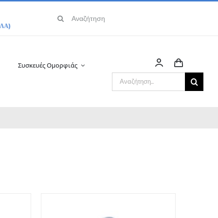
Αναζήτηση
για:
Συσκευές Ομορφιάς
Αναζήτηση
για: