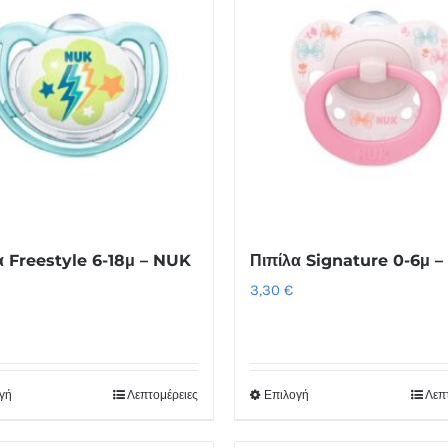
α Freestyle 6-18μ – NUK
Πιπίλα Signature 0-6μ 
3,30
€
γή
Λεπτομέρειες
Επιλογή
Λεπ
Αυτό
Αυτό
το
το