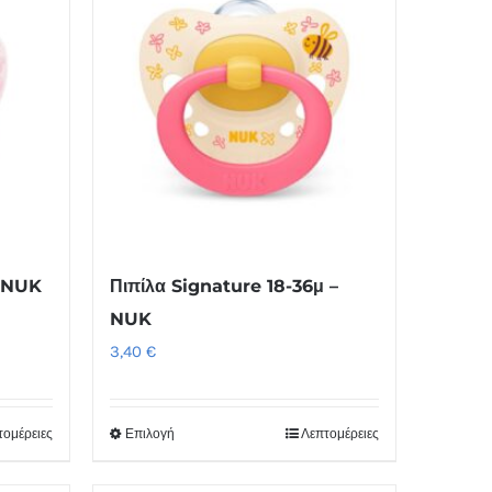
– NUK
Πιπίλα Signature 18-36μ –
NUK
3,40
€
τομέρειες
Επιλογή
Λεπτομέρειες
Αυτό
το