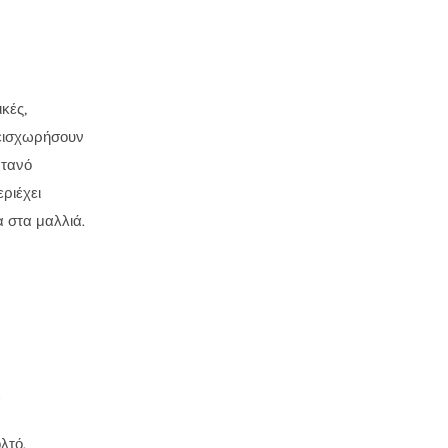
κές,
 εισχωρήσουν
ντανό
ριέχει
α στα μαλλιά.
α
λτό.