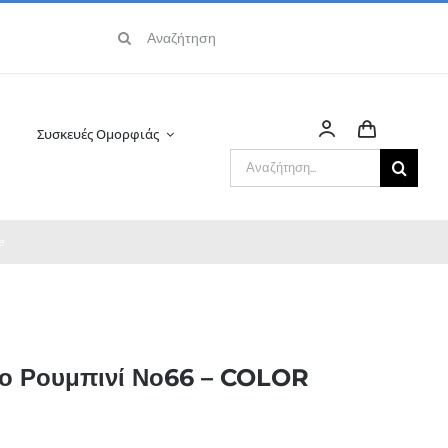
Αναζήτηση
για:
Συσκευές Ομορφιάς
Αναζήτηση
για:
e
νο Ρουμπινί Νο66 – COLOR