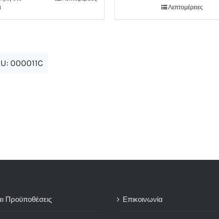
ι
Λεπτομέρειες
U:
000011C
αι Προϋποθέσεις
Επικοινωνία