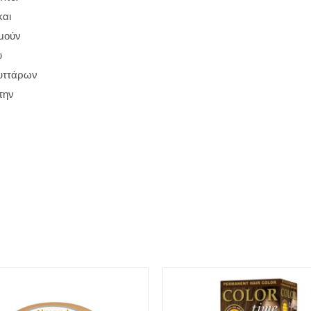
και
ομούν
υ
κυττάρων
την