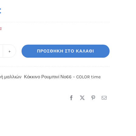
€
α
ΠΡΟΣΘΉΚΗ ΣΤΟ ΚΑΛΆΘΙ
όκκινο
ουμπινί
ο66
ή μαλλιών Κόκκινο Ρουμπινί Νο66 – COLOR time
OLOR
ime
οσότητα