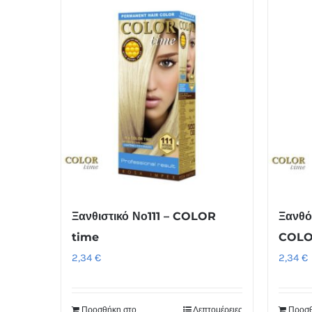
Ξανθιστικό Νο111 – COLOR
Ξανθό
time
COLO
2,34
€
2,34
€
Προσθήκη στο
Λεπτομέρειες
Προσθ