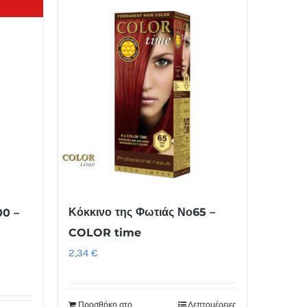
Κόκκινο της Φωτιάς Νο65 –
00 –
COLOR time
2,34
€
Προσθήκη στο
Λεπτομέρειες