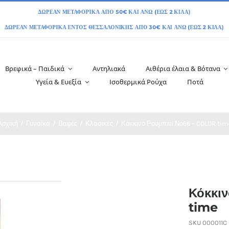
Βρεφικά – Παιδικά
Αντηλιακά
Αιθέρια έλαια & Βότανα
Υγεία & Ευεξία
Ισοθερμικά Ρούχα
Ποτά
Αρχική
Γυναίκα
Βαφές
Κλασικές
Κόκκινο Ρουμπινί Νο66 – COLOR tim
Κόκκι
time
SKU
000011C