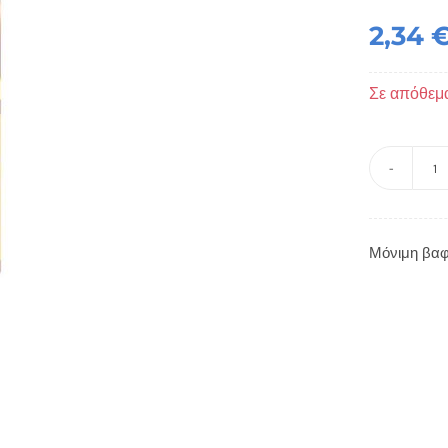
2,34
Σε απόθεμ
Κ
Ρ
Ν
Μόνιμη βαφ
-
C
t
π