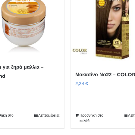
 για ξηρά μαλλιά –
Μοκασίνο Νο22 – COLOR
nd
2,34
€
ήκη στο
Λεπτομέρειες
Προσθήκη στο
Λεπ
ι
καλάθι