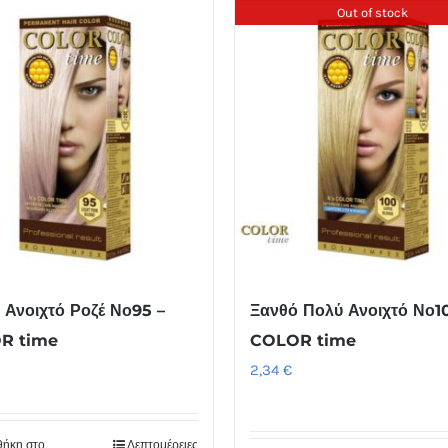
Out of stock
 Ανοιχτό Ροζέ Νο95 –
Ξανθό Πολύ Ανοιχτό Νο1
R time
COLOR time
2,34
€
ήκη στο
Λεπτομέρειες