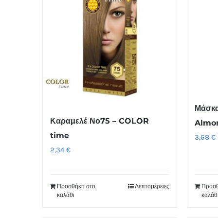
Μάσκα
Καραμελέ Νο75 – COLOR
Almo
time
3,68
€
2,34
€
Προσθήκη στο
Λεπτομέρειες
Προσθ
καλάθι
καλάθ