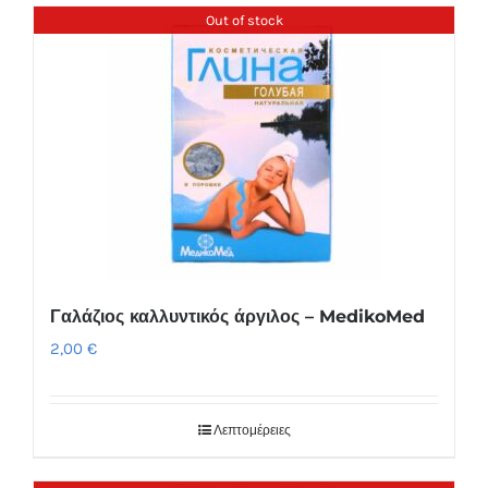
Συσκευές Ομορφιάς
Out of stock
Υγεία & Ευεξία
Ισοθερμικά Ρούχα
Ποτά
Γαλάζιος καλλυντικός άργιλος – MedikoMed
2,00
€
Λεπτομέρειες