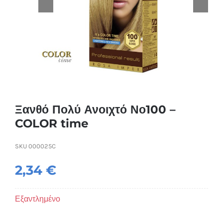
Συσκευές Ομορφιάς
Υγεία & Ευεξία
Ισοθερμικά Ρούχα
Ποτά
Ξανθό Πολύ Ανοιχτό Νο100 –
COLOR time
SKU
000025C
2,34
€
Εξαντλημένο