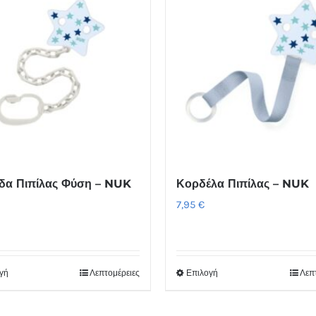
δα Πιπίλας Φύση – NUK
Κορδέλα Πιπίλας – NUK
7,95
€
γή
Λεπτομέρειες
Επιλογή
Λεπ
Αυτό
Αυτό
το
το
προϊόν
προϊόν