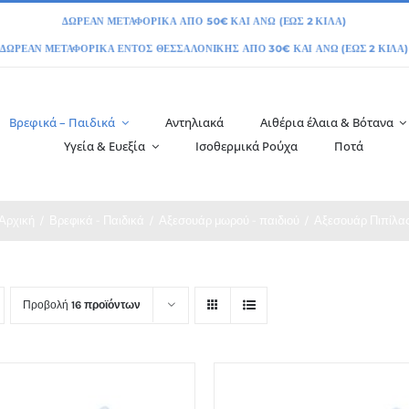
Βρεφικά – Παιδικά
Αντηλιακά
Αιθέρια έλαια & Βότανα
Υγεία & Ευεξία
Ισοθερμικά Ρούχα
Ποτά
Αρχική
Βρεφικά - Παιδικά
Αξεσουάρ μωρού - παιδιού
Αξεσουάρ Πιπίλα
Προβολή
16 προϊόντων