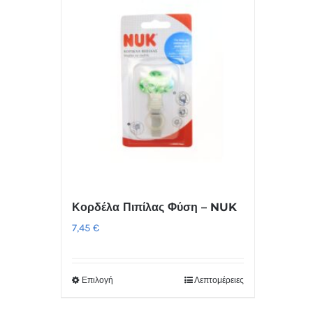
Κορδέλα Πιπίλας Φύση – NUK
7,45
€
Επιλογή
Λεπτομέρειες
Αυτό
το