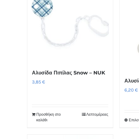
Αλυσίδα Πιπίλας Snow – NUK
Αλυσί
3,85
€
6,20
€
Προσθήκη στο
Λεπτομέρειες
καλάθι
Επιλο