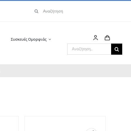
Αναζήτηση
για:
Συσκευές Ομορφιάς
Αναζήτηση
για:
ς