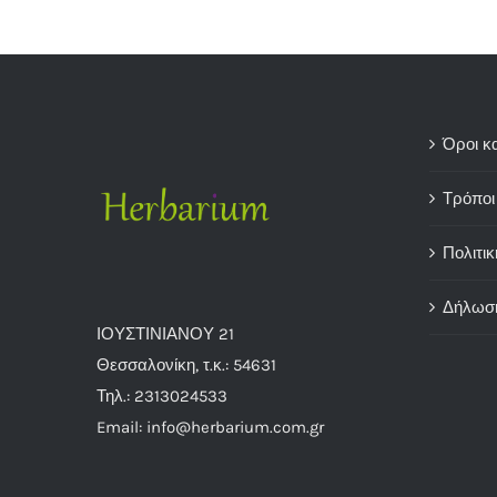
προϊόν
έχει
πολλαπλές
παραλλαγές.
Οι
Όροι κ
επιλογές
Τρόποι
μπορούν
να
Πολιτικ
επιλεγούν
στη
Δήλωσ
σελίδα
ΙΟΥΣΤΙΝΙΑΝΟΥ 21
του
Θεσσαλονίκη, τ.κ.: 54631
προϊόντος
Τηλ.: 2313024533
Email: info@herbarium.com.gr