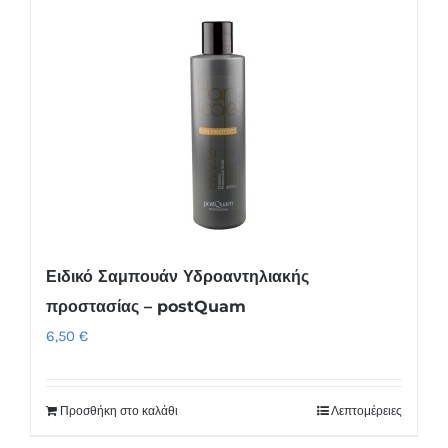
Συσκευές Ομορφιάς
Υγεία & Ευεξία
Ισοθερμικά Ρούχα
Ποτά
Ειδικό Σαμπουάν Υδροαντηλιακής
προστασίας – postQuam
6,50
€
Προσθήκη στο καλάθι
Λεπτομέρειες