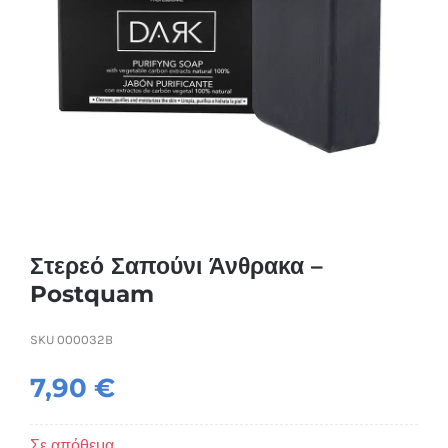
Συσκευές Ομορφιάς
Υγεία & Ευεξία
Ισοθερμικά Ρούχα
Ποτά
Στερεό Σαπούνι Άνθρακα –
Postquam
SKU
000032B
7,90
€
Σε απόθεμα