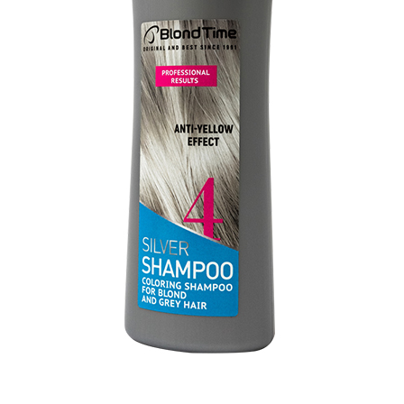
Συσκευές Ομορφιάς
Υγεία & Ευεξία
Ισοθερμικά Ρούχα
Ποτά