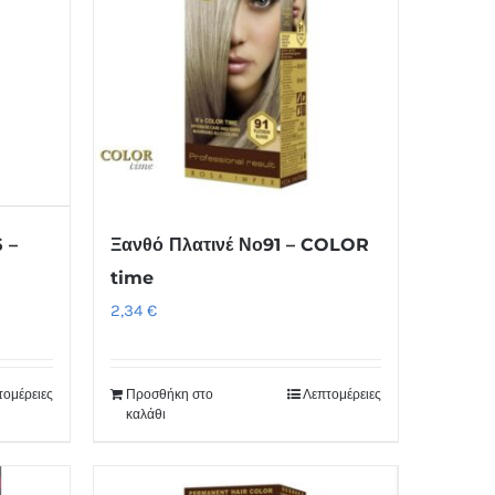
 –
Ξανθό Πλατινέ Νο91 – COLOR
time
2,34
€
τομέρειες
Προσθήκη στο
Λεπτομέρειες
καλάθι