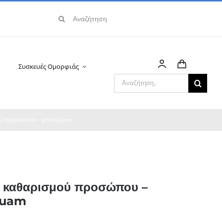
Αναζήτηση
για:
Συσκευές Ομορφιάς
Αναζήτηση
για:
ύ προσώπου – postQuam
 καθαρισμού προσώπου –
Quam