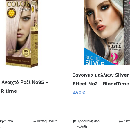
Ξάνοιγμα μαλλιών Silver
 Ανοιχτό Ροζέ Νο95 –
Effect No2 – BlondTime
R time
2,60
€
ήκη στο
Λεπτομέρειες
Προσθήκη στο
Λεπ
ι
καλάθι