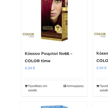
Κόκκι
Κόκκινο Ρουμπινί Νο66 –
COLO
COLOR time
2,34
€
2,34
€
Προσθήκη στο
Λεπτομέρειες
Προσθ
καλάθι
καλάθ