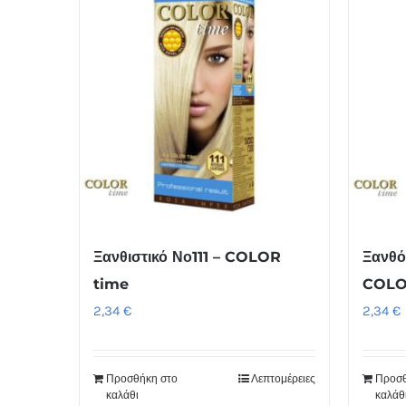
Ξανθιστικό Νο111 – COLOR
Ξανθό
time
COLO
2,34
€
2,34
€
Προσθήκη στο
Λεπτομέρειες
Προσθ
καλάθι
καλάθ