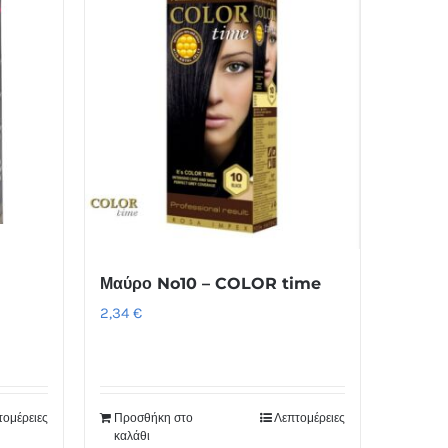
Μαύρο No10 – COLOR time
2,34
€
τομέρειες
Προσθήκη στο
Λεπτομέρειες
καλάθι