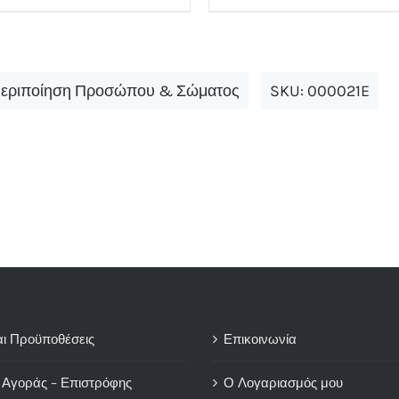
εριποίηση Προσώπου & Σώματος
SKU:
000021E
αι Προϋποθέσεις
Επικοινωνία
 Αγοράς – Επιστρόφης
Ο Λογαριασμός μου