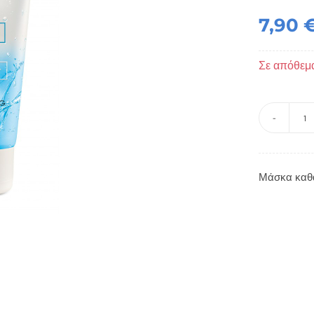
7,90
Σε απόθεμ
Μ
κ
π
Μάσκα καθ
-
p
π