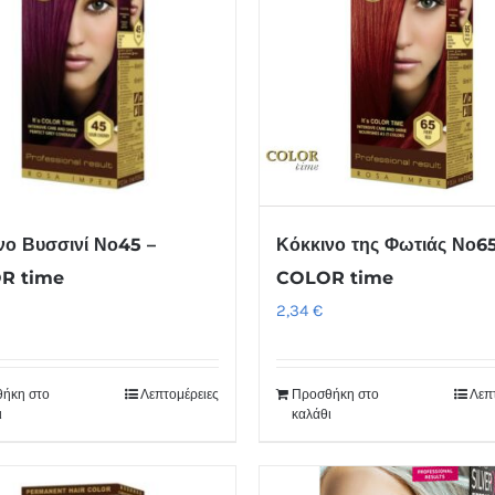
νο Βυσσινί Νο45 –
Κόκκινο της Φωτιάς Νο65
R time
COLOR time
2,34
€
ήκη στο
Λεπτομέρειες
Προσθήκη στο
Λεπ
ι
καλάθι