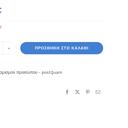
€
α
ΠΡΟΣΘΉΚΗ ΣΤΟ ΚΑΛΆΘΙ
άσκα
αθαρισμού
ροσώπου
αρισμού προσώπου – postQuam
ostQuam
οσότητα