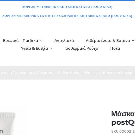
Βρεφικά – Παιδικά
Αντηλιακά
Αιθέρια έλαια & Βότανα
Υγεία & Ευεξία
Ισοθερμικά Ρούχα
Ποτά
ιποίηση Προσώπου & Σώματος
Καθαρισμός
Μάσκες
Μάσκα καθαρισμο
Μάσκα
post
SKU
000021E