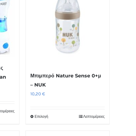
ες
Μπιμπερό Nature Sense 0+μ
ian
– NUK
10,20
€
τομέρειες
Επιλογή
Λεπτομέρειες
Αυτό
το
προϊόν