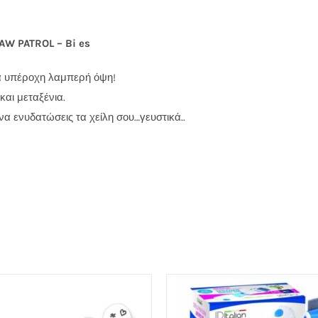
π
W PATROL – Bi es
ια υπέροχη λαμπερή όψη!
και μεταξένια.
α ενυδατώσεις τα χείλη σου…γευστικά..