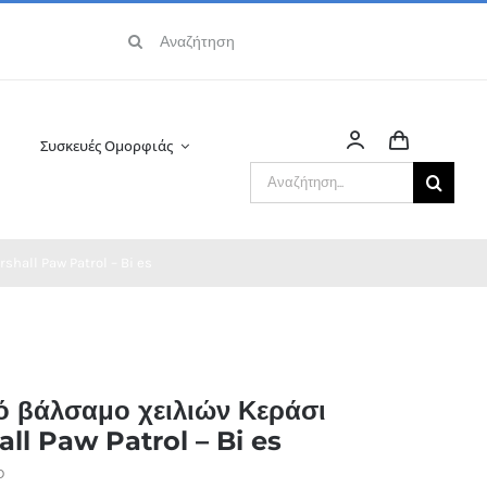
Αναζήτηση
για:
Συσκευές Ομορφιάς
Αναζήτηση
για:
shall Paw Patrol – Bi es
ό βάλσαμο χειλιών Κεράσι
ll Paw Patrol – Bi es
D