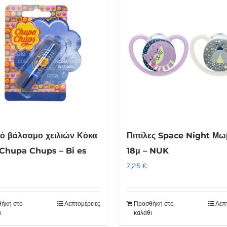
κό βάλσαμο χειλιών Κόκα
Πιπίλες Space Night Μω
Chupa Chups – Bi es
18μ – NUK
7,25
€
ήκη στο
Λεπτομέρειες
Προσθήκη στο
Λεπ
ι
καλάθι