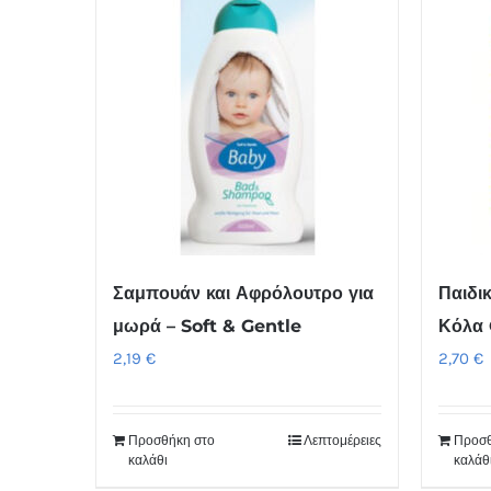
έχει
πολλαπλές
παραλλαγές.
Οι
επιλογές
μπορούν
να
επιλεγούν
στη
Σαμπουάν και Αφρόλουτρο για
Παιδι
σελίδα
μωρά – Soft & Gentle
Κόλα 
του
2,19
€
2,70
€
προϊόντος
Προσθήκη στο
Λεπτομέρειες
Προσθ
καλάθι
καλάθ