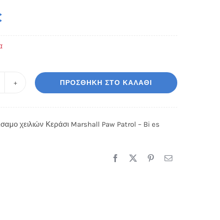
€
α
ΠΡΟΣΘΉΚΗ ΣΤΟ ΚΑΛΆΘΙ
ιδικό
άλσαμο
ιλιών
σαμο χειλιών Κεράσι Marshall Paw Patrol – Bi es
εράσι
arshall
aw
trol
s