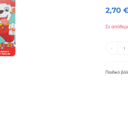
2,70
Σε απόθεμ
Πα
β
χε
Παιδικό βάλ
Κ
M
P
Pa
-
Bi
e