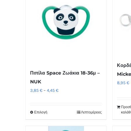
Κορδέ
Πιπίλα Space Ζωάκια 18-36μ –
Mick
NUK
8,95
€
Price
3,85
€
–
4,45
€
range:
3,85 €
Προσθ
Επιλογή
Λεπτομέρειες
καλάθ
Αυτό
through
το
4,45 €
προϊόν