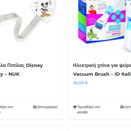
λα Πιπίλας Disney
Ηλεκτρική χτένα για ψείρ
ey – NUK
Vacuum Brush – ID Ital
45,00
€
ήκη στο
Λεπτομέρειες
Προσθήκη στο
Λεπ
ι
καλάθι