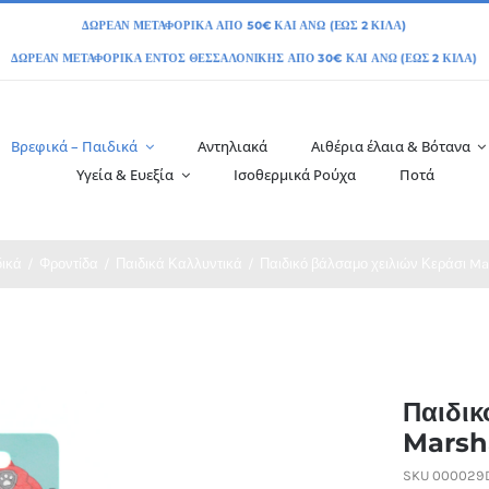
Βρεφικά – Παιδικά
Αντηλιακά
Αιθέρια έλαια & Βότανα
Υγεία & Ευεξία
Ισοθερμικά Ρούχα
Ποτά
δικά
Φροντίδα
Παιδικά Καλλυντικά
Παιδικό βάλσαμο χειλιών Κεράσι Mar
Παιδικ
Marsha
SKU
000029