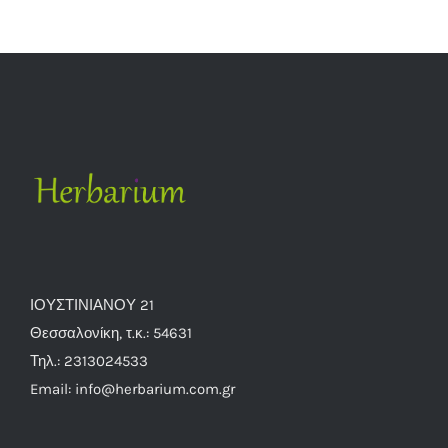
του
προϊόντος
ΙΟΥΣΤΙΝΙΑΝΟΥ 21
Θεσσαλονίκη, τ.κ.: 54631
Τηλ.: 2313024533
Email: info@herbarium.com.gr