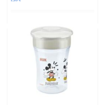
2,89
€
Προσθήκη στο καλάθι
Λεπτομέρειες
Magic Cup Mickey & Minnie 8μ+ – NUK