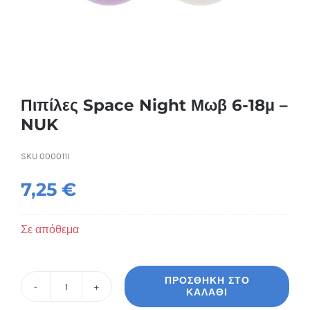
Συσκευές Ομορφιάς
Υγεία & Ευεξία
Ισοθερμικά Ρούχα
Πιπίλες Space Night Μωβ 6-18μ –
NUK
Ποτά
SKU
000011I
7,25
€
Σε απόθεμα
ΠΡΟΣΘΉΚΗ ΣΤΟ
ΚΑΛΆΘΙ
Πιπίλες