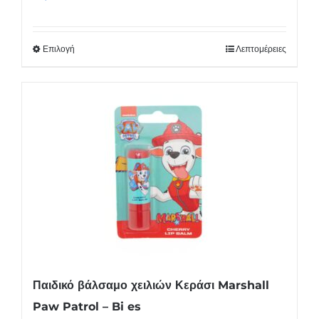
Επιλογή
Λεπτομέρειες
Αυτό
το
προϊόν
έχει
πολλαπλές
παραλλαγές.
Οι
επιλογές
μπορούν
να
επιλεγούν
στη
Παιδικό βάλσαμο χειλιών Κεράσι Marshall
σελίδα
Paw Patrol – Bi es
του