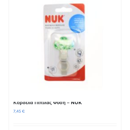
Κορδέλα Πιπίλας Φύση – NUK
7,45
€