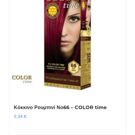
Κόκκινο Ρουμπινί Νο66 – COLOR time
2,34
€