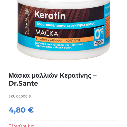
Συσκευές Ομορφιάς
Υγεία & Ευεξία
Ισοθερμικά Ρούχα
Ποτά
Μάσκα μαλλιών Κερατίνης –
Dr.Sante
SKU
000001B
4,80
€
Εξαντλημένο