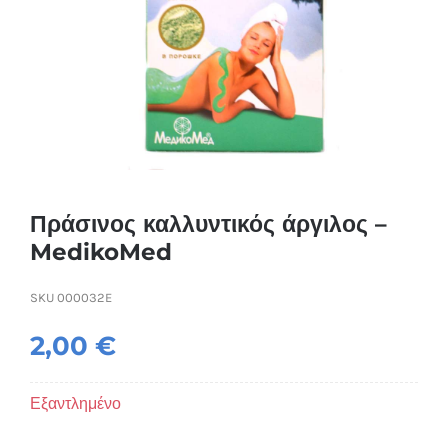
Συσκευές Ομορφιάς
Υγεία & Ευεξία
Ισοθερμικά Ρούχα
Ποτά
Πράσινος καλλυντικός άργιλος –
MedikoMed
SKU
000032E
2,00
€
Εξαντλημένο