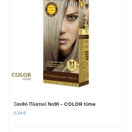
Ξανθό Πλατινέ Νο91 – COLOR time
2,34
€