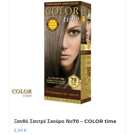
Ξανθό Σαντρέ Σκούρο Νο70 – COLOR time
2,34
€