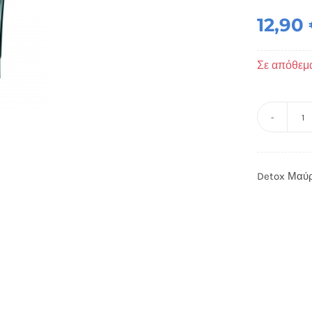
12,90
Σε απόθεμ
D
Μ
Λ
Detox Μαύρ
Pe
-
p
π