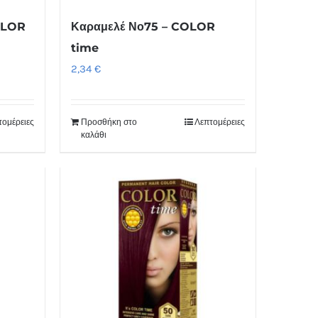
OLOR
Καραμελέ Νο75 – COLOR
time
2,34
€
τομέρειες
Προσθήκη στο
Λεπτομέρειες
καλάθι