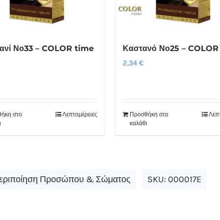
Καστανό Νο25 – COLOR
ζανί Νο33 – COLOR time
2,34
€
ήκη στο
Λεπτομέρειες
Προσθήκη στο
Λεπ
ι
καλάθι
εριποίηση Προσώπου & Σώματος
SKU:
000017E