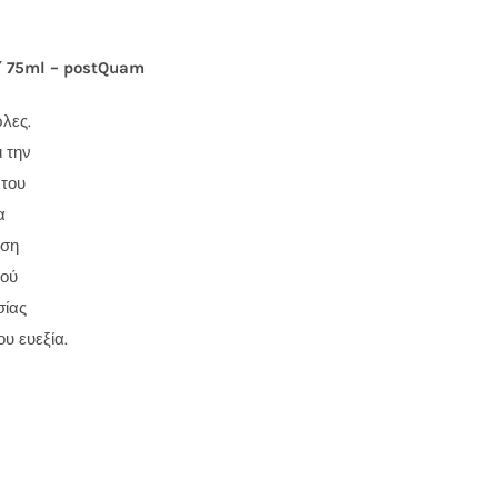
75ml – postQuam
λες.
 την
 του
α
ήση
ιού
σίας
υ ευεξία.