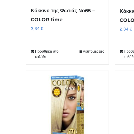
Κόκκινο της Φωτιάς Νο65 –
Κόκκι
COLOR time
COLO
2,34
€
2,34
€
Προσθήκη στο
Λεπτομέρειες
Προσθ
καλάθι
καλάθ