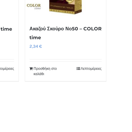
Ακαζού Σκούρο Νο50 – COLOR
 time
time
2,34
€
τομέρειες
Προσθήκη στο
Λεπτομέρειες
καλάθι