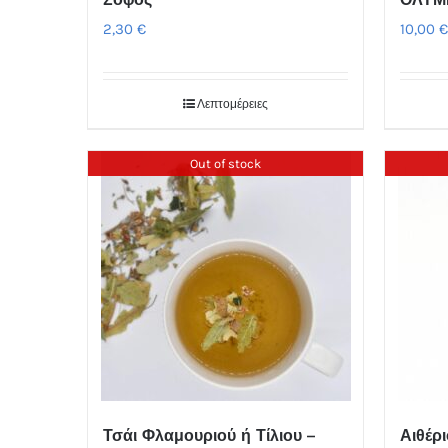
2,30
€
10,00
Λεπτομέρειες
Out of stock
Τσάι Φλαμουριού ή Τίλιου –
Αιθέρι