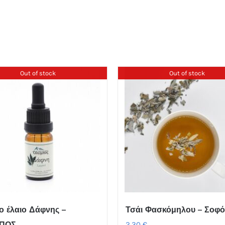
Out of stock
Out of stock
ιο έλαιο Δάφνης –
Τσάι Φασκόμηλου – Σοφό
ΠΟΣ
2,30
€