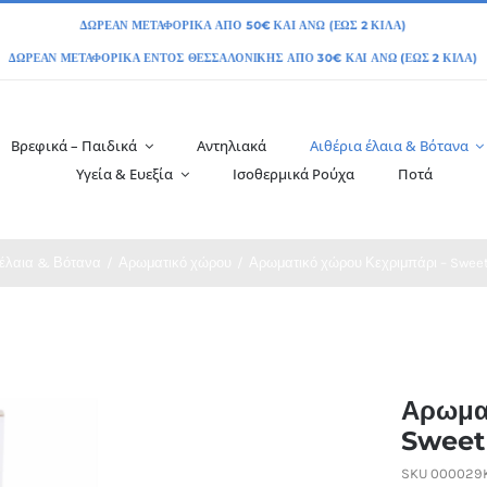
Βρεφικά – Παιδικά
Αντηλιακά
Αιθέρια έλαια & Βότανα
Υγεία & Ευεξία
Ισοθερμικά Ρούχα
Ποτά
 έλαια & Βότανα
Αρωματικό χώρου
Αρωματικό χώρου Κεχριμπάρι – Swee
Αρωμα
Sweet
SKU
000029