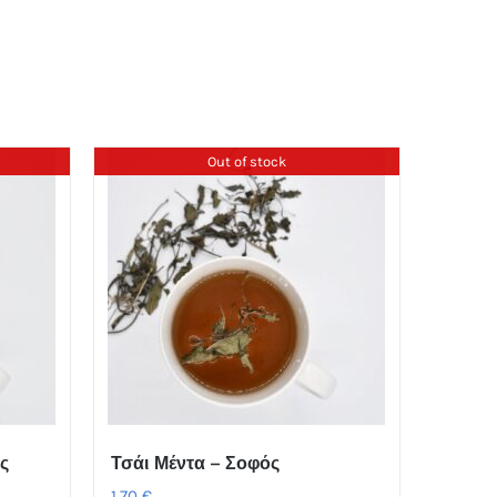
Out of stock
ς
Τσάι Μέντα – Σοφός
1,70
€