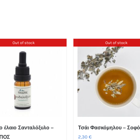
Out of stock
Out of stock
ιο έλαιο Σανταλόξυλο –
Τσάι Φασκόμηλου – Σοφό
ΠΟΣ
2,30
€