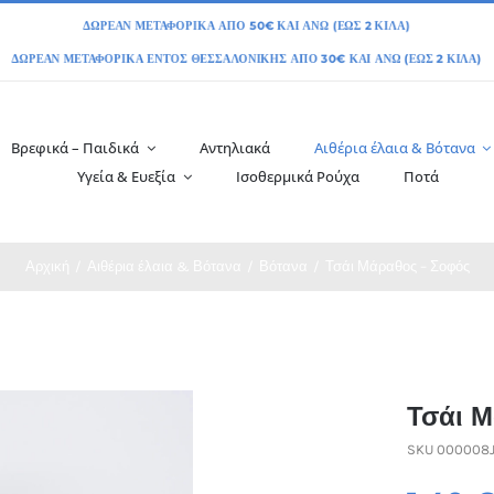
Βρεφικά – Παιδικά
Αντηλιακά
Αιθέρια έλαια & Βότανα
Υγεία & Ευεξία
Ισοθερμικά Ρούχα
Ποτά
Αρχική
Αιθέρια έλαια & Βότανα
Βότανα
Τσάι Μάραθος – Σοφός
Τσάι Μ
SKU
000008