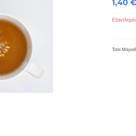
1,40
Εξαντλημέ
Τσάι Μάραθ