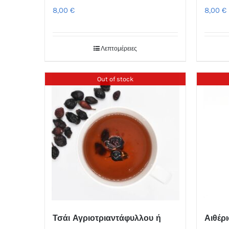
8,00
€
8,00
€
Λεπτομέρειες
Out of stock
Τσάι Αγριοτριαντάφυλλου ή
Αιθέρ