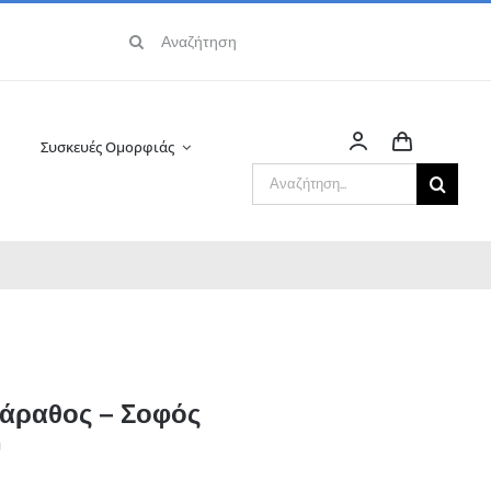
Αναζήτηση
για:
Συσκευές Ομορφιάς
Αναζήτηση
για:
άραθος – Σοφός
J