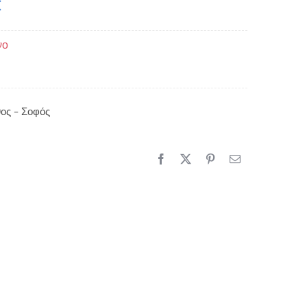
€
νο
ος – Σοφός