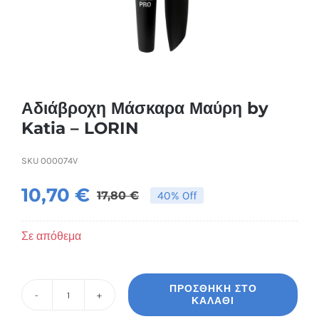
Συσκευές Ομορφιάς
Υγεία & Ευεξία
Ισοθερμικά Ρούχα
Αδιάβροχη Μάσκαρα Μαύρη by
Katia – LORIN
Ποτά
SKU
000074V
10,70
€
17,80
€
40% Off
Original
Η
price
τρέχουσα
Σε απόθεμα
was:
τιμή
17,80 €.
είναι:
ΠΡΟΣΘΉΚΗ ΣΤΟ
10,70 €.
ΚΑΛΆΘΙ
Αδιάβροχη