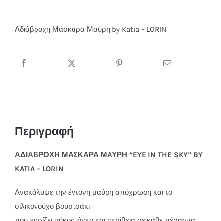
Μάσκαρα
Μαύρη
Αδιάβροχη Μάσκαρα Μαύρη by Katia – LORIN
by
Katia
-
LORIN
ποσότητα
Περιγραφή
ΑΔΙΑΒΡΟΧΗ ΜΑΣΚΑΡΑ ΜΑΥΡΗ “EYE IN THE SKY” BY
KATIA – LORIN
Ανακάλυψε την έντονη μαύρη απόχρωση και το
σιλικονούχο βουρτσάκι
που χαρίζει μήκος, όγκο και ακρίβεια σε κάθε πέρασμα.