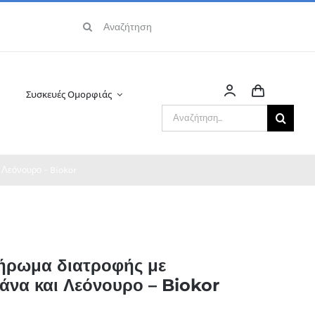
Αναζήτηση
για:
Συσκευές Ομορφιάς
Αναζήτηση
για:
 Λεόνουρο – Biokor
ήρωμα διατροφής με
άνα και Λεόνουρο – Biokor