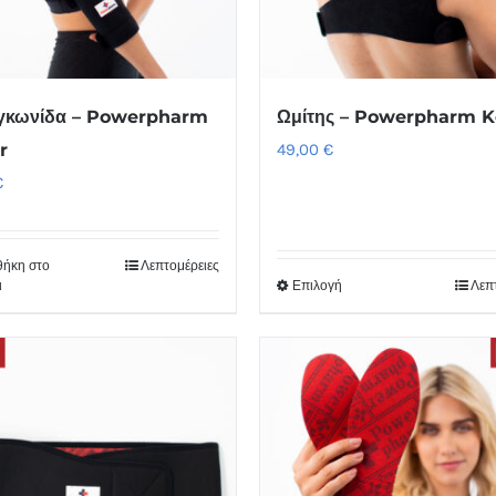
γκωνίδα – Powerpharm
Ωμίτης – Powerpharm K
r
49,00
€
€
ήκη στο
Λεπτομέρειες
ι
Επιλογή
Λεπ
Αυτό
το
προϊόν
έχει
πολλαπλές
παραλλαγές.
Οι