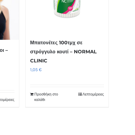
Μπατονέτες 100τμχ σε
οι –
στρόγγυλο κουτί – NORMAL
CLINIC
1,05
€
Προσθήκη στο
Λεπτομέρειες
τομέρειες
καλάθι