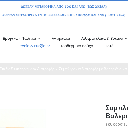
Βρεφικά – Παιδικά
Αντηλιακά
Αιθέρια έλαια & Βότανα
Υγεία & Ευεξία
Ισοθερμικά Ρούχα
Ποτά
Ευεξία
Συμπληρώματα Διατροφής
Συμπλήρωμα διατροφής με Βαλεριάνα και
Συμπλ
Βαλερι
SKU
000015L