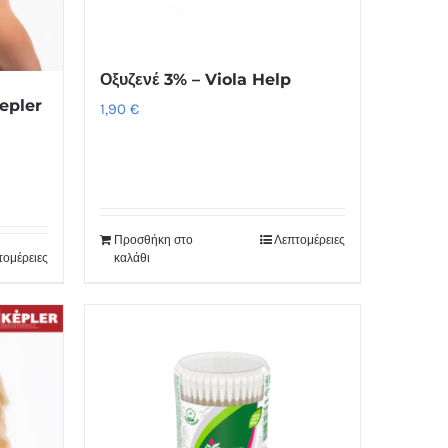
Οξυζενέ 3% – Viola Help
epler
1,90
€
Προσθήκη στο
Λεπτομέρειες
τομέρειες
καλάθι