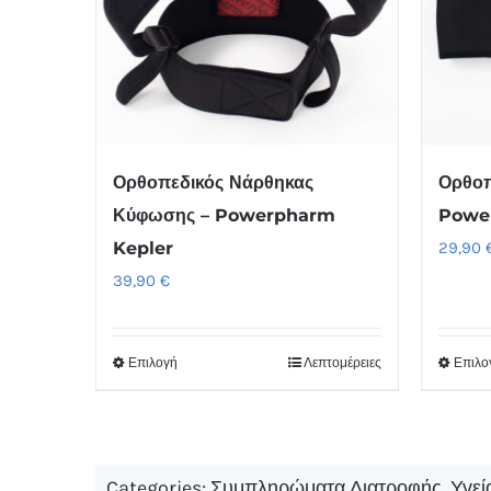
Ορθοπεδικός Νάρθηκας
Ορθοπ
Κύφωσης – Powerpharm
Powe
Kepler
29,90
39,90
€
Επιλογή
Λεπτομέρειες
Επιλο
Αυτό
το
προϊόν
έχει
Categories:
Συμπληρώματα Διατροφής
,
Υγεί
πολλαπλές