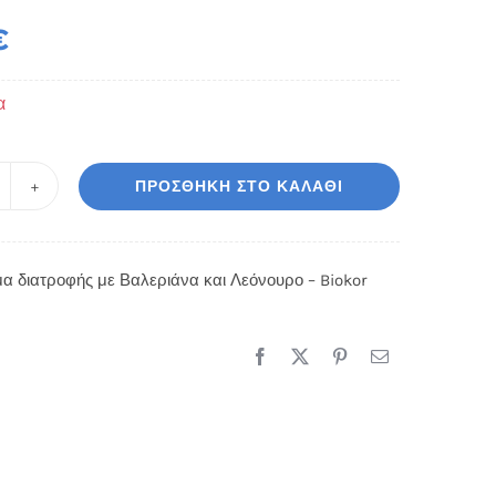
€
α
ΠΡΟΣΘΉΚΗ ΣΤΟ ΚΑΛΆΘΙ
υμπλήρωμα
ιατροφής
ε
 διατροφής με Βαλεριάνα και Λεόνουρο – Biokor
αλεριάνα
ι
εόνουρο
okor
οσότητα