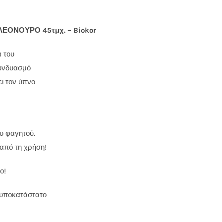
ΟΝΟΥΡΟ 45τμχ. – Biokor
α του
συνδυασμό
ι τον ύπνο
ου φαγητού.
 από τη χρήση!
ο!
 υποκατάστατο