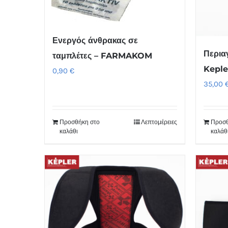
Ενεργός άνθρακας σε
Περια
ταμπλέτες – FARMAKOM
Keple
0,90
€
35,00
Προσθήκη στο
Λεπτομέρειες
Προσθ
καλάθι
καλάθ