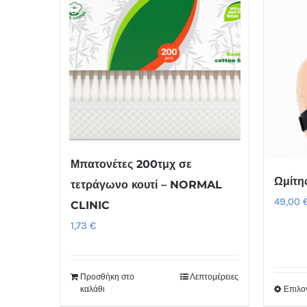
Μπατονέτες 200τμχ σε
Ωμίτη
τετράγωνο κουτί – NORMAL
49,00
CLINIC
1,73
€
Προσθήκη στο
Λεπτομέρειες
καλάθι
Επιλο