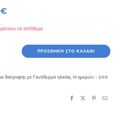
0
€
ομένουν σε απόθεμα
ΠΡΟΣΘΉΚΗ ΣΤΟ ΚΑΛΆΘΙ
υμπλήρωμα
ιατροφής
ε
 διατροφής με Γανόδερμα ηλικίας 14 ημερών – DXN
ανόδερμα
ικίας
μερών
XN
οσότητα