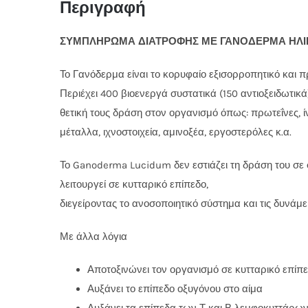
Περιγραφή
ΣΥΜΠΛΗΡΩΜΑ ΔΙΑΤΡΟΦΗΣ ΜΕ ΓΑΝΟΔΕΡΜΑ ΗΛΙΚ
Το Γανόδερμα είναι το κορυφαίο εξισορροπητικό και
Περιέχει 400 βιοενεργά συστατικά (150 αντιοξειδωτικά
θετική τους δράση στον οργανισμό όπως: πρωτεΐνες, ίν
μέταλλα, ιχνοστοιχεία, αμινοξέα, εργοστερόλες κ.α.
Το Ganoderma Lucidum δεν εστιάζει τη δράση του σ
λειτουργεί σε κυτταρικό επίπεδο,
διεγείροντας το ανοσοποιητικό σύστημα και τις δυνάμ
Με άλλα λόγια
Αποτοξινώνει τον οργανισμό σε κυτταρικό επίπ
Αυξάνει το επίπεδο οξυγόνου στο αίμα