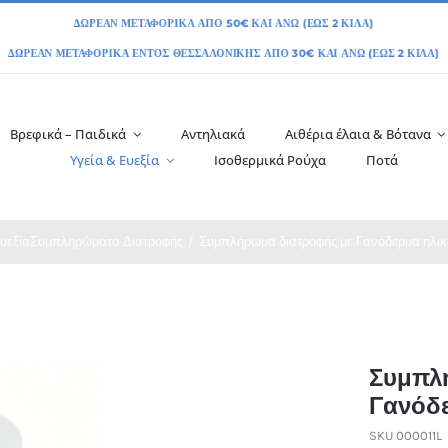
Βρεφικά – Παιδικά
Αντηλιακά
Αιθέρια έλαια & Βότανα
Υγεία & Ευεξία
Ισοθερμικά Ρούχα
Ποτά
υεξία
Συμπληρώματα Διατροφής
Συμπλήρωμα διατροφής με Γανόδερμα ηλικ
Συμπλ
Γανόδε
SKU
000011L