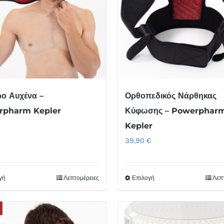
ο Αυχένα –
Ορθοπεδικός Νάρθηκας
rpharm Kepler
Κύφωσης – Powerphar
€
Kepler
39,90
€
γή
Λεπτομέρειες
Επιλογή
Λεπ
Αυτό
Αυτό
το
το
προϊόν
προϊόν
έχει
έχει