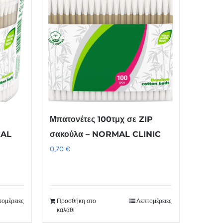
Μπατονέτες 100τμχ σε ZIP
MAL
σακούλα – NORMAL CLINIC
0,70
€
τομέρειες
Προσθήκη στο
Λεπτομέρειες
καλάθι