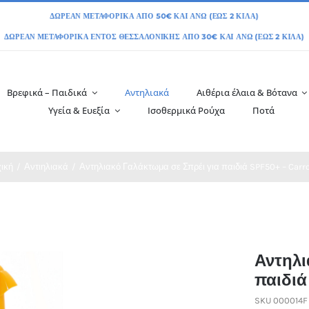
Βρεφικά – Παιδικά
Αντηλιακά
Αιθέρια έλαια & Βότανα
Υγεία & Ευεξία
Ισοθερμικά Ρούχα
Ποτά
ική
Αντιηλιακά
Αντηλιακό Γαλάκτωμα σε Σπρέι για παιδιά SPF50+ – Carr
Αντηλι
παιδιά
SKU
000014F