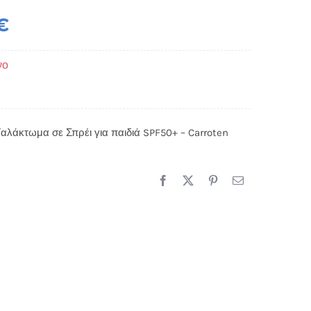
€
νο
αλάκτωμα σε Σπρέι για παιδιά SPF50+ – Carroten