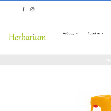
Μετάβαση
στο
περιεχόμενο
Άνδρας
Γυναίκα
Αρχ