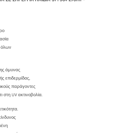
ρο
ασία
α όλων
της άμυνας
ής επιδερμίδας,
τικούς παράγοντες
ι στη UV ακτινοβολία.
τικότητα.
κίνδυνος
μένη