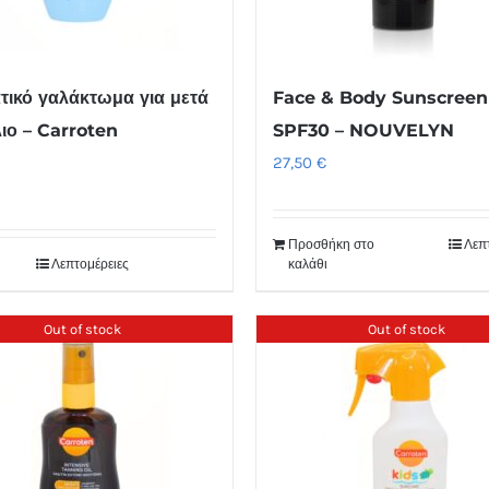
τικό γαλάκτωμα για μετά
Face & Body Sunscreen
λιο – Carroten
SPF30 – NOUVELYN
27,50
€
Προσθήκη στο
Λεπ
Λεπτομέρειες
καλάθι
Out of stock
Out of stock