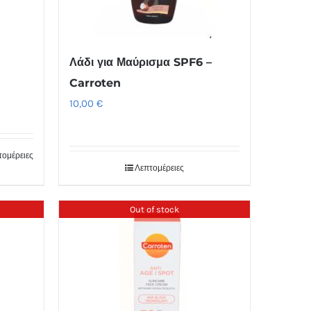
Λάδι για Μαύρισμα SPF6 –
Carroten
10,00
€
τομέρειες
Λεπτομέρειες
Out of stock