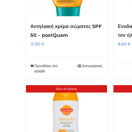
Αντηλιακή κρέμα σώματος SPF
Ενυδα
50 – postQuam
τον ή
15,90
€
8,60
€
Προσθήκη στο
Λεπτομέρειες
καλάθι
Out of stock