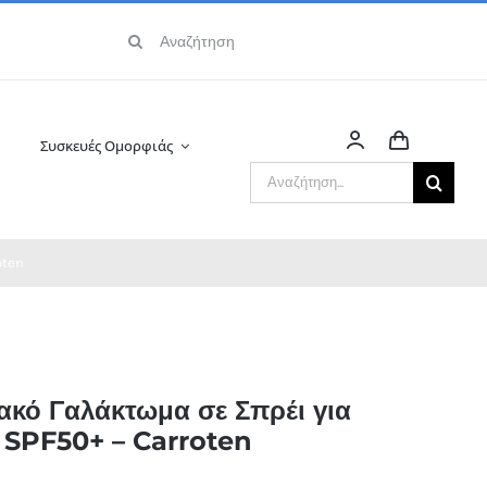
Αναζήτηση
για:
Συσκευές Ομορφιάς
Αναζήτηση
για:
oten
ακό Γαλάκτωμα σε Σπρέι για
 SPF50+ – Carroten