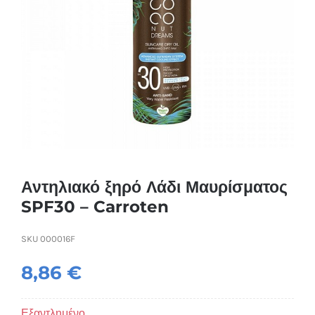
Συσκευές Ομορφιάς
Υγεία & Ευεξία
Ισοθερμικά Ρούχα
Ποτά
Αντηλιακό ξηρό Λάδι Μαυρίσματος
SPF30 – Carroten
SKU
000016F
8,86
€
Εξαντλημένο