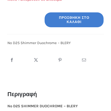
was:
τιμή
19,90 €.
είναι:
ΠΡΟΣΘΉΚΗ ΣΤΟ
8,00 €.
ΚΑΛΆΘΙ
No
D25
Shimmer
No D25 Shimmer Duochrome – BLERY
Duochrome
-
BLERY
ποσότητα
Περιγραφή
No D25
SHIMMER DUOCHROME – BLERY