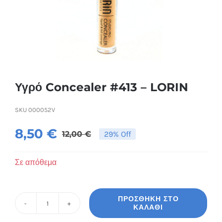
Συσκευές Ομορφιάς
Υγεία & Ευεξία
Ισοθερμικά Ρούχα
Υγρό Concealer #413 – LORIN
Ποτά
SKU
000052V
8,50
€
12,00
€
29% Off
Original
Η
price
τρέχουσα
Σε απόθεμα
was:
τιμή
12,00 €.
είναι:
ΠΡΟΣΘΉΚΗ ΣΤΟ
8,50 €.
ΚΑΛΆΘΙ
Υγρό