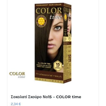
Σοκολατί Σκούρο Νο15 – COLOR time
2,34
€