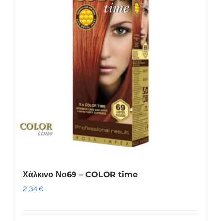
Χάλκινο Νο69 – COLOR time
2,34
€