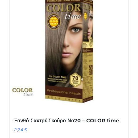
Ξανθό Σαντρέ Σκούρο Νο70 – COLOR time
2,34
€