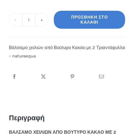
ΠΡΟΣΘΉΚΗ ΣΤΟ
ΚΑΛΆΘΙ
Βάλσαμο
χειλιών
από
Βάλσαμο χειλιών από Βούτυρο Κακάο με 2 Τριαντάφυλλα
Βούτυρο
– naturaequa
Κακάο
με
Τριαντάφυλλα
-
naturaequa
ποσότητα
Περιγραφή
ΒΑΛΣΑΜΟ ΧΕΙΛΙΩΝ ΑΠΟ ΒΟΥΤΥΡΟ ΚΑΚΑΟ ΜΕ 2