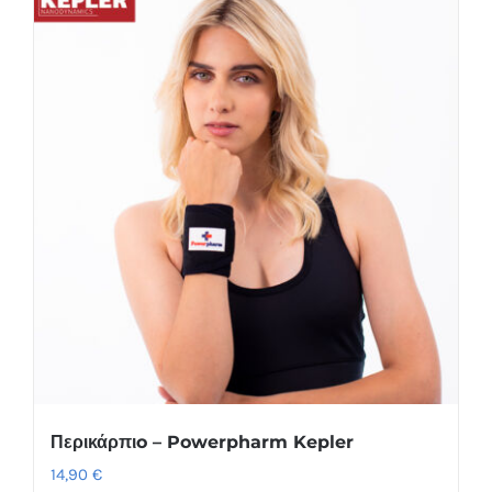
Περικάρπιo – Powerpharm Kepler
14,90
€