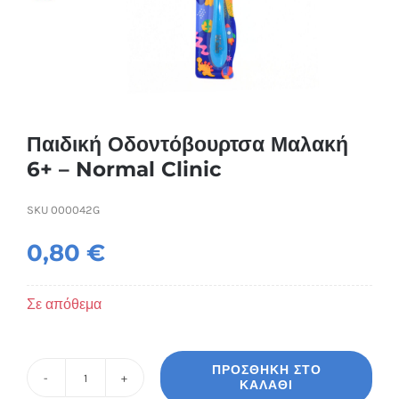
Συσκευές Ομορφιάς
Υγεία & Ευεξία
Ισοθερμικά Ρούχα
Παιδική Οδοντόβουρτσα Μαλακή
6+ – Normal Clinic
Ποτά
SKU
000042G
0,80
€
Σε απόθεμα
ΠΡΟΣΘΉΚΗ ΣΤΟ
ΚΑΛΆΘΙ
Παιδική