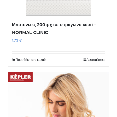
να
επιλεγούν
στη
Μπατονέτες 200τμχ σε τετράγωνο κουτί –
σελίδα
NORMAL CLINIC
του
1,73
€
προϊόντος
Προσθήκη στο καλάθι
Λεπτομέρειες