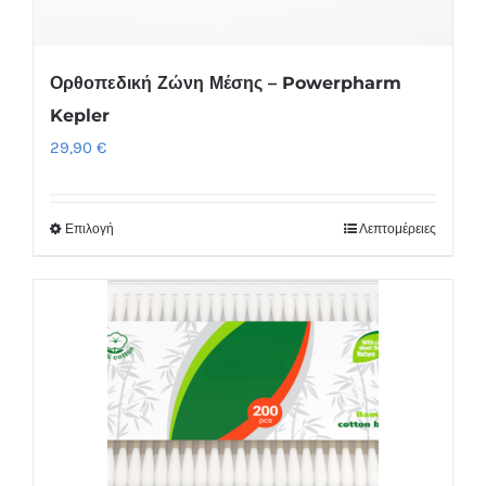
προϊόντος
Ορθοπεδική Ζώνη Μέσης – Powerpharm
Kepler
29,90
€
Επιλογή
Λεπτομέρειες
Αυτό
το
προϊόν
έχει
πολλαπλές
παραλλαγές.
Οι
επιλογές
μπορούν