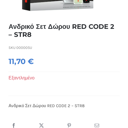
Συσκευές Ομορφιάς
Υγεία & Ευεξία
Ανδρικό Σετ Δώρου RED CODE 2
– STR8
Ισοθερμικά Ρούχα
SKU
000005U
Ποτά
11,70
€
Εξαντλημένο
Ανδρικό Σετ Δώρου RED CODE 2 – STR8