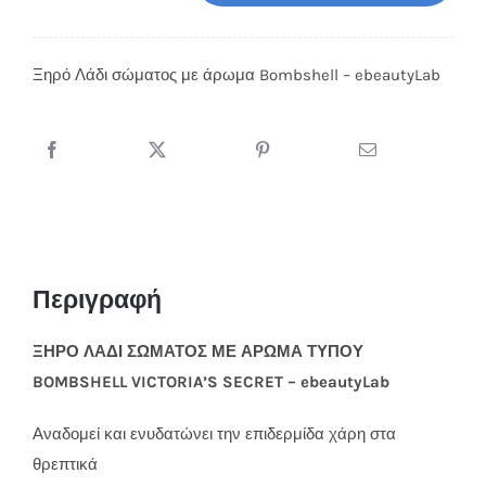
Λάδι
σώματος
Ξηρό Λάδι σώματος με άρωμα Bombshell – ebeautyLab
με
άρωμα
Bombshell
-
ebeautyLab
ποσότητα
Περιγραφή
ΞΗΡΟ ΛΑΔΙ ΣΩΜΑΤΟΣ ΜΕ ΑΡΩΜΑ ΤΥΠΟΥ
BOMBSHELL VICTORIA’S SECRET – ebeautyLab
Αναδομεί και ενυδατώνει την επιδερμίδα χάρη στα
θρεπτικά