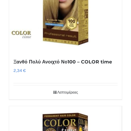
Ξανθό Πολύ Ανοιχτό Νο100 – COLOR time
2,34
€
Λεπτομέρειες