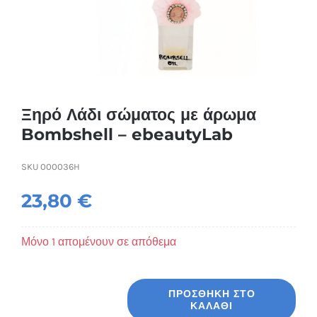
Συσκευές Ομορφιάς
Υγεία & Ευεξία
Ισοθερμικά Ρούχα
Ξηρό Λάδι σώματος με άρωμα
Bombshell – ebeautyLab
Ποτά
SKU
000036H
23,80
€
Μόνο 1 απομένουν σε απόθεμα
ΠΡΟΣΘΉΚΗ ΣΤΟ
ΚΑΛΆΘΙ
Ξηρό