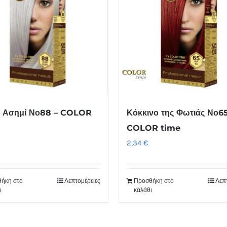
Κόκκινο της Φωτιάς Νο65
ό Ασημί Νο88 – COLOR
COLOR time
2,34
€
ήκη στο
Λεπτομέρειες
Προσθήκη στο
Λεπ
ι
καλάθι