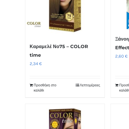
Ξάνοι
Καραμελέ Νο75 – COLOR
Effec
time
2,60
€
2,34
€
Προσθήκη στο
Λεπτομέρειες
Προσθ
καλάθι
καλάθ