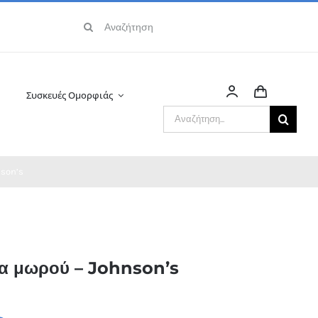
Αναζήτηση
για:
Συσκευές Ομορφιάς
Αναζήτηση
για:
son’s
α μωρού – Johnson’s