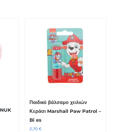
Παιδικό βάλσαμο χειλιών
– NUK
Κεράσι Marshall Paw Patrol –
Bi es
2,70
€