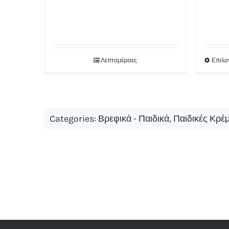
του
προϊόντος
Λεπτομέρειες
Επιλο
Categories:
Βρεφικά - Παιδικά
,
Παιδικές Κρέ