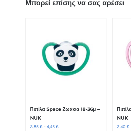
Μπορεί επίσης να σας αρέσει
Πιπίλα Space Ζωάκια 18-36μ –
Πιπίλ
NUK
NUK
Price
3,85
€
–
4,45
€
3,40
€