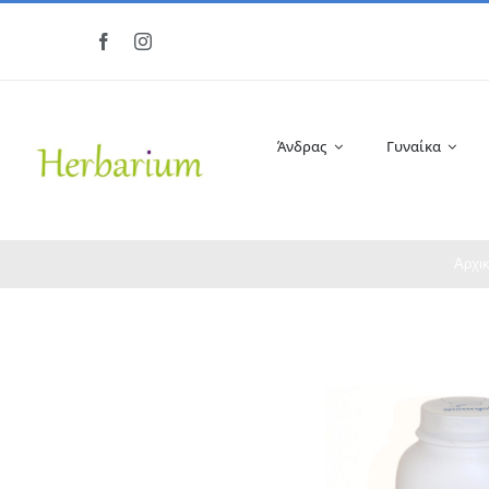
Μετάβαση
στο
περιεχόμενο
Άνδρας
Γυναίκα
Αρχι