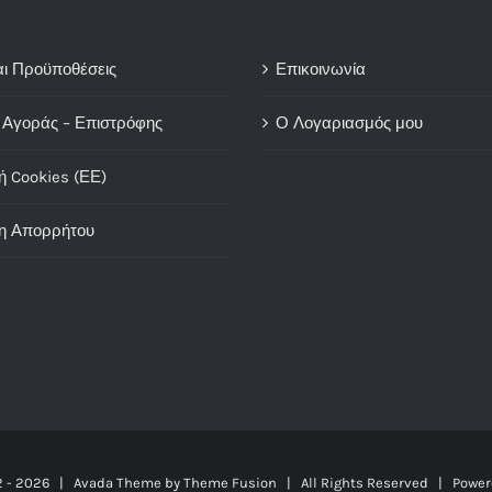
σελίδα
του
αι Προϋποθέσεις
Επικοινωνία
προϊόντος
 Αγοράς – Επιστρόφης
Ο Λογαριασμός μου
ή Cookies (ΕΕ)
η Απορρήτου
2 -
2026 | Avada Theme by
Theme Fusion
| All Rights Reserved | Power