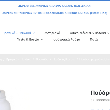
Βρεφικά – Παιδικά
Αντηλιακά
Αιθέρια έλαια & Βότανα
Υγεία & Ευεξία
Ισοθερμικά Ρούχα
Ποτά
κή
Βρεφικά - Παιδικά
Φροντίδα
Παιδικές Κρέμες
Πούδρα μωρού – John
Πούδρ
SKU
000058I