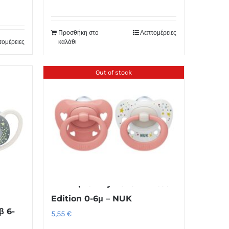
Προσθήκη στο
Λεπτομέρειες
τομέρειες
καλάθι
Out of stock
Πιπίλες Family Love Limited
Edition 0-6μ – NUK
β 6-
5,55
€