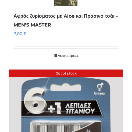
Αφρός ξυρίσματος με Aloe και Πράσινο τσάι –
MEN’S MASTER
2,90
€
Λεπτομέρειες
Out of stock