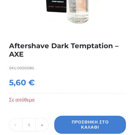
Συσκευές Ομορφιάς
Υγεία & Ευεξία
Ισοθερμικά Ρούχα
Aftershave Dark Temptation –
AXE
Ποτά
SKU
000008G
5,60
€
Σε απόθεμα
ΠΡΟΣΘΉΚΗ ΣΤΟ
ΚΑΛΆΘΙ
Aftershave