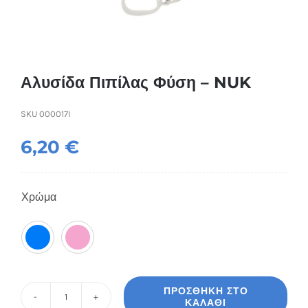
Συσκευές Ομορφιάς
Υγεία & Ευεξία
Αλυσίδα Πιπίλας Φύση – NUK
Ισοθερμικά Ρούχα
SKU
000017I
Ποτά
6,20
€
Χρώμα

ΠΡΟΣΘΉΚΗ ΣΤΟ
ΚΑΛΆΘΙ
Αλυσίδα