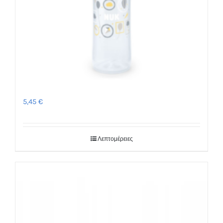
Μπιμπερό New Classic 6μ+ – NUK
5,45
€
Λεπτομέρειες