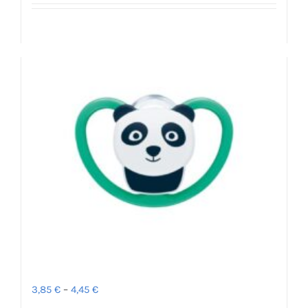
Προσθήκη στο καλάθι
Λεπτομέρειες
Πιπίλα Space Ζωάκια 18-36μ – NUK
Price
3,85
€
–
4,45
€