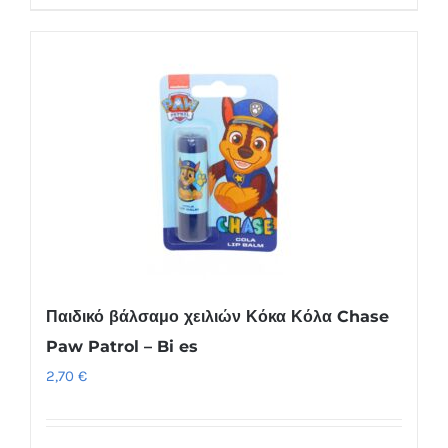
το
προϊόν
έχει
πολλαπλές
παραλλαγές.
Οι
επιλογές
μπορούν
να
επιλεγούν
στη
Παιδικό βάλσαμο χειλιών Κόκα Κόλα Chase
σελίδα
Paw Patrol – Bi es
του
2,70
€
προϊόντος