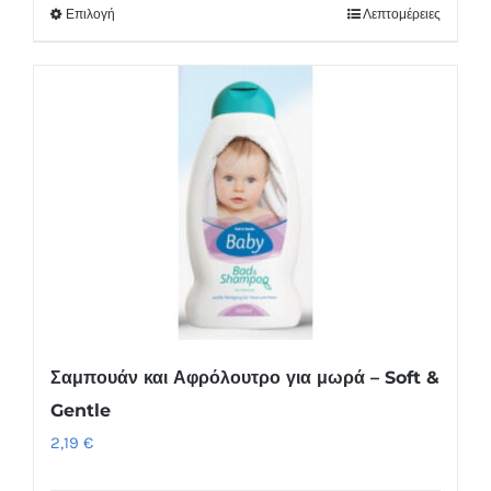
Επιλογή
Λεπτομέρειες
Αυτό
το
προϊόν
έχει
πολλαπλές
παραλλαγές.
Οι
επιλογές
μπορούν
να
επιλεγούν
στη
Σαμπουάν και Αφρόλουτρο για μωρά – Soft &
σελίδα
Gentle
του
2,19
€
προϊόντος