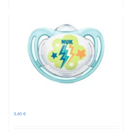
Προσθήκη στο καλάθι
Λεπτομέρειες
Πιπίλα Freestyle 6-18μ – NUK
3,40
€