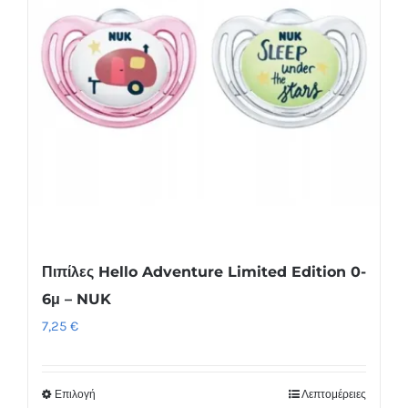
Πιπίλες Hello Adventure Limited Edition 0-
6μ – NUK
7,25
€
Επιλογή
Λεπτομέρειες
Αυτό