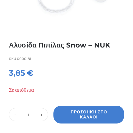
Συσκευές Ομορφιάς
Υγεία & Ευεξία
Ισοθερμικά Ρούχα
Αλυσίδα Πιπίλας Snow – NUK
SKU
000018I
Ποτά
3,85
€
Σε απόθεμα
ΠΡΟΣΘΉΚΗ ΣΤΟ
ΚΑΛΆΘΙ
Αλυσίδα
Πιπίλας