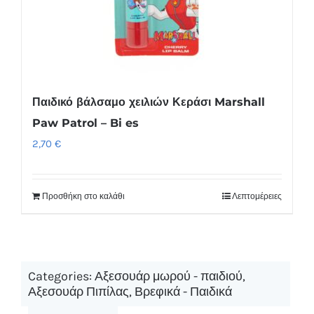
επιλογές
μπορούν
να
επιλεγούν
στη
Παιδικό βάλσαμο χειλιών Κεράσι Marshall
σελίδα
Paw Patrol – Bi es
του
2,70
€
προϊόντος
Προσθήκη στο καλάθι
Λεπτομέρειες
Categories:
Αξεσουάρ μωρού - παιδιού
,
Αξεσουάρ Πιπίλας
,
Βρεφικά - Παιδικά