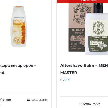
τωμα καθαρισμού –
Aftershave Balm – MEN
nd
MASTER
6,35
€
ήκη στο
Λεπτομέρειες
ι
Λεπτομέρειες