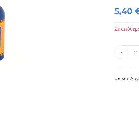
5,40
Σε απόθεμ
U
Ά
A
Unisex Άρω
-
Te
d'
π