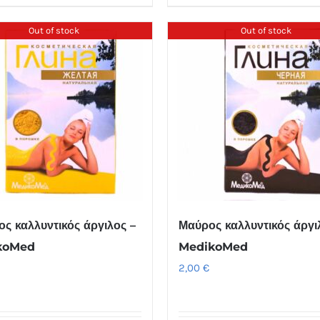
Out of stock
Out of stock
νος καλλυντικός άργιλος –
Μαύρος καλλυντικός άργι
koMed
MedikoMed
2,00
€