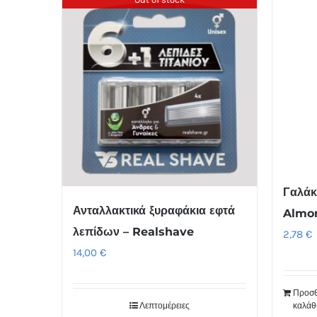
Γαλάκ
Ανταλλακτικά ξυραφάκια εφτά
Almo
λεπίδων – Realshave
2,78
€
14,00
€
Προσθ
Λεπτομέρειες
καλάθ