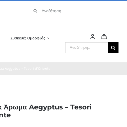
Αναζήτηση
για:
Συσκευές Ομορφιάς
Αναζήτηση
για:
α Aegyptus – Tesori d’Oriente
x Άρωμα Aegyptus – Tesori
nte
H