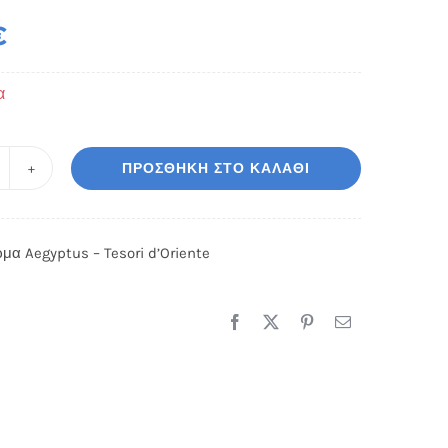
€
α
ΠΡΟΣΘΉΚΗ ΣΤΟ ΚΑΛΆΘΙ
nisex
ρωμα
egyptus
μα Aegyptus – Tesori d’Oriente
sori
Oriente
οσότητα