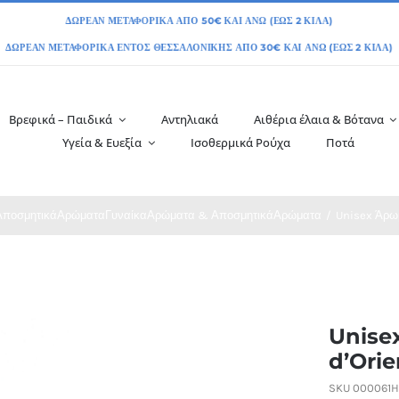
Βρεφικά – Παιδικά
Αντηλιακά
Αιθέρια έλαια & Βότανα
Υγεία & Ευεξία
Ισοθερμικά Ρούχα
Ποτά
Αποσμητικά
Αρώματα
Γυναίκα
Αρώματα & Αποσμητικά
Αρώματα
Unisex Άρωμ
Unise
d’Orie
SKU
000061