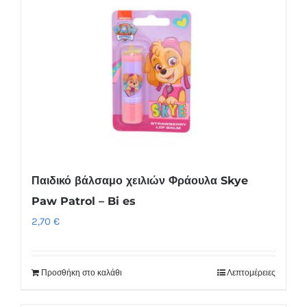
έχει
πολλαπλές
παραλλαγές.
Οι
επιλογές
μπορούν
να
επιλεγούν
στη
Παιδικό βάλσαμο χειλιών Φράουλα Skye
σελίδα
Paw Patrol – Bi es
του
2,70
€
προϊόντος
Προσθήκη στο καλάθι
Λεπτομέρειες