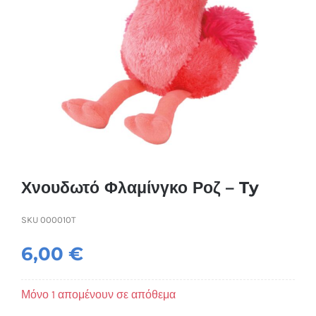
Συσκευές Ομορφιάς
Υγεία & Ευεξία
Ισοθερμικά Ρούχα
Ποτά
Χνουδωτό Φλαμίνγκο Ροζ – Ty
SKU
000010T
6,00
€
Μόνο 1 απομένουν σε απόθεμα