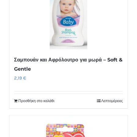
παραλλαγές.
Οι
επιλογές
μπορούν
να
επιλεγούν
στη
Σαμπουάν και Αφρόλουτρο για μωρά – Soft &
σελίδα
Gentle
του
2,19
€
προϊόντος
Προσθήκη στο καλάθι
Λεπτομέρειες