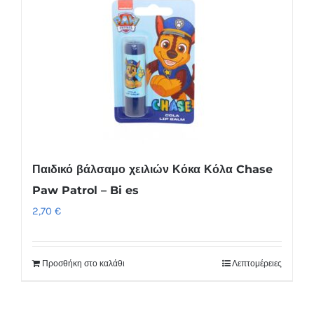
πολλαπλές
παραλλαγές.
Οι
επιλογές
μπορούν
να
επιλεγούν
στη
Παιδικό βάλσαμο χειλιών Κόκα Κόλα Chase
σελίδα
Paw Patrol – Bi es
του
2,70
€
προϊόντος
Προσθήκη στο καλάθι
Λεπτομέρειες