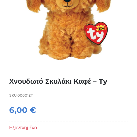
Συσκευές Ομορφιάς
Υγεία & Ευεξία
Ισοθερμικά Ρούχα
Ποτά
Χνουδωτό Σκυλάκι Καφέ – Ty
SKU
000012T
6,00
€
Εξαντλημένο