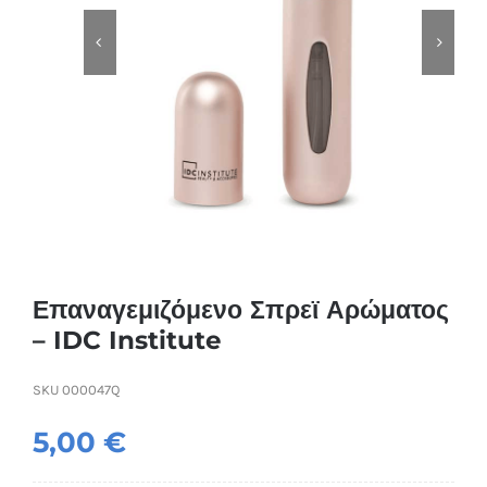
Συσκευές Ομορφιάς
Υγεία & Ευεξία
Ισοθερμικά Ρούχα
Ποτά
Επαναγεμιζόμενο Σπρεϊ Αρώματος
– IDC Institute
SKU
000047Q
5,00
€