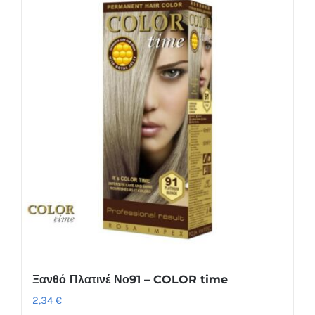
Ξανθό Πλατινέ Νο91 – COLOR time
2,34
€