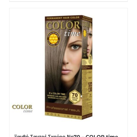
Ξανθό Σαντρέ Σκούρο Νο70 – COLOR time