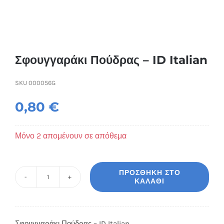
Συσκευές Ομορφιάς
Υγεία & Ευεξία
Σφουγγαράκι Πούδρας – ID Italian
Ισοθερμικά Ρούχα
SKU
000056G
Ποτά
0,80
€
Μόνο 2 απομένουν σε απόθεμα
ΠΡΟΣΘΉΚΗ ΣΤΟ
ΚΑΛΆΘΙ
Σφουγγαράκι
Πούδρας
-
Σφουγγαράκι Πούδρας – ID Italian