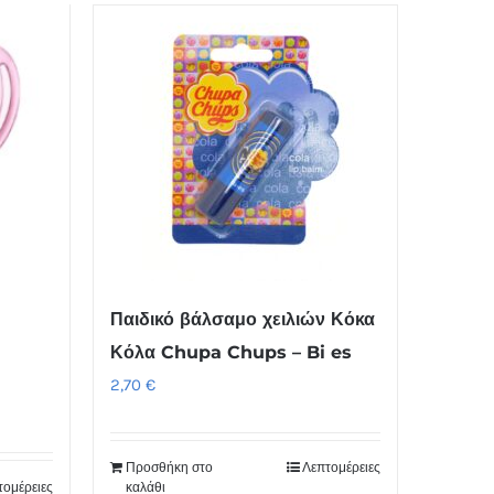
προϊόν
έχει
πολλαπλές
παραλλαγές.
Οι
επιλογές
μπορούν
να
–
επιλεγούν
στη
Παιδικό βάλσαμο χειλιών Κόκα
σελίδα
Κόλα Chupa Chups – Bi es
του
2,70
€
προϊόντος
Προσθήκη στο
Λεπτομέρειες
τομέρειες
καλάθι