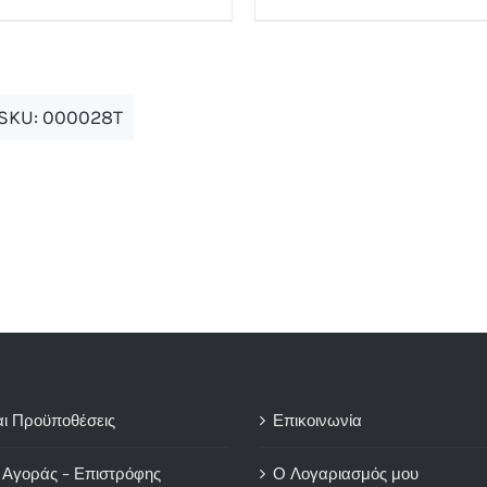
το
προϊόν
έχει
SKU:
000028T
πολλαπλές
παραλλαγές.
Οι
επιλογές
μπορούν
να
επιλεγούν
στη
σελίδα
του
αι Προϋποθέσεις
Επικοινωνία
προϊόντος
 Αγοράς – Επιστρόφης
Ο Λογαριασμός μου