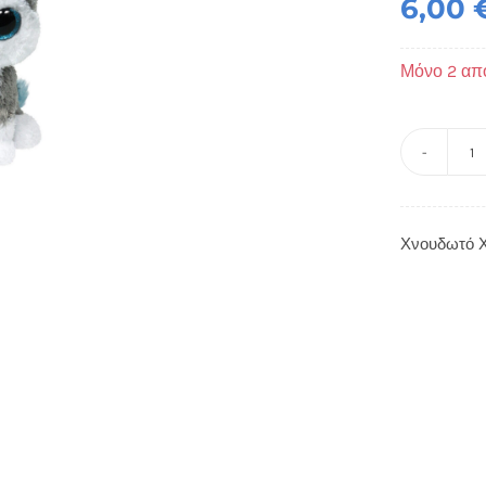
6,00
Μόνο 2 απ
Χ
Χ
Γκ
Χνουδωτό Χ
-
Ty
π