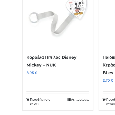
Κορδέλα Πιπίλας Disney
Παιδι
Mickey – NUK
Κεράσ
8,95
€
Bi es
2,70
€
Προσθήκη στο
Λεπτομέρειες
Προσθ
καλάθι
καλάθ