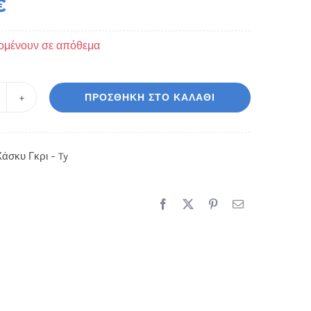
€
ομένουν σε απόθεμα
ΠΡΟΣΘΉΚΗ ΣΤΟ ΚΑΛΆΘΙ
νουδωτό
άσκυ
ρι
άσκυ Γκρι – Ty
οσότητα