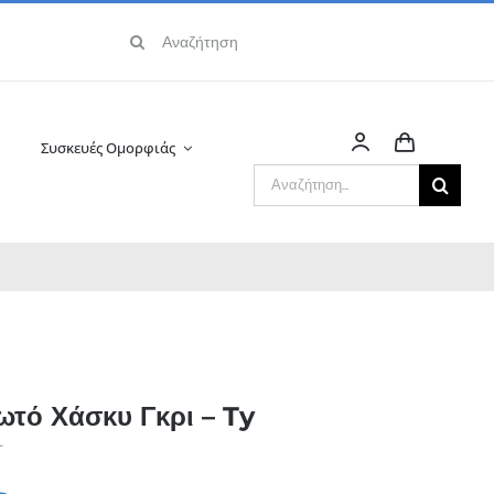
Αναζήτηση
για:
Συσκευές Ομορφιάς
Αναζήτηση
για:
τό Χάσκυ Γκρι – Ty
T