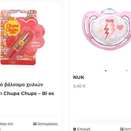
προϊόν
έχει
πολλαπλές
παραλλαγές.
Οι
επιλογές
μπορούν
να
Πιπίλα Freestyle 18-36μ 
επιλεγούν
NUK
στη
κό βάλσαμο χειλιών
3,40
€
σελίδα
ι Chupa Chups – Bi es
του
προϊόντος
ήκη στο
Λεπτομέρειες
ι
Επιλογή
Λεπ
Αυτό