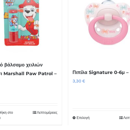
κό βάλσαμο χειλιών
Πιπίλα Signature 0-6μ 
ι Marshall Paw Patrol –
3,30
€
ήκη στο
Λεπτομέρειες
ι
Επιλογή
Λεπ
Αυτό
το