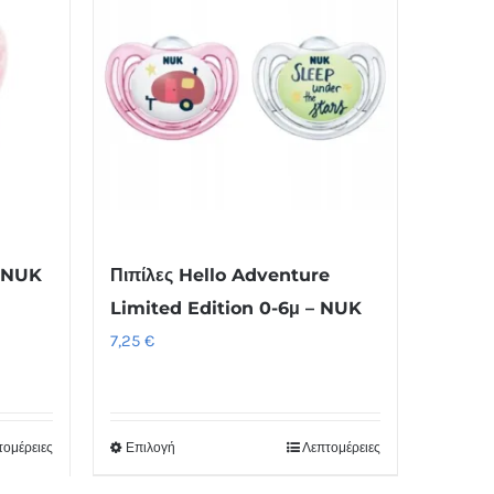
– NUK
Πιπίλες Hello Adventure
Limited Edition 0-6μ – NUK
7,25
€
τομέρειες
Επιλογή
Λεπτομέρειες
Αυτό
το