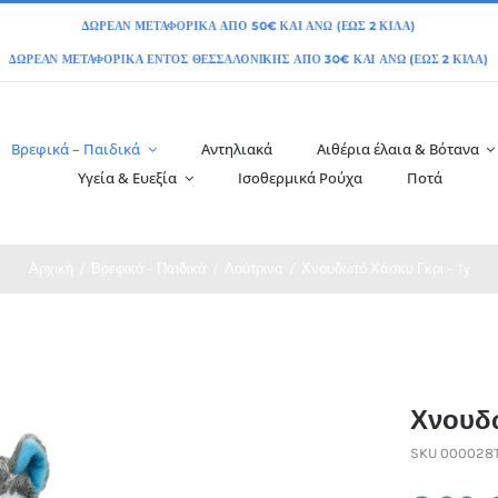
Βρεφικά – Παιδικά
Αντηλιακά
Αιθέρια έλαια & Βότανα
Υγεία & Ευεξία
Ισοθερμικά Ρούχα
Ποτά
Αρχική
Βρεφικά - Παιδικά
Λούτρινα
Χνουδωτό Χάσκυ Γκρι – Ty
Χνουδω
SKU
000028