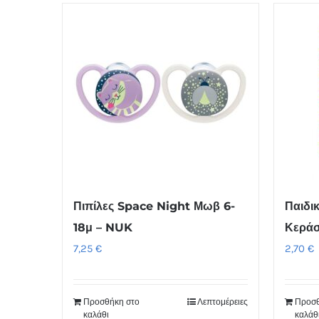
Πιπίλες Space Night Μωβ 6-
Παιδι
18μ – NUK
Κεράσ
7,25
€
2,70
€
Προσθήκη στο
Λεπτομέρειες
Προσθ
καλάθι
καλάθ