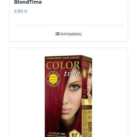
BlondTime
2,80
€
Λεπτομέρειες