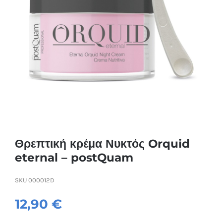
Συσκευές Ομορφιάς
Υγεία & Ευεξία
Ισοθερμικά Ρούχα
Ποτά
Θρεπτική κρέμα Νυκτός Orquid
eternal – postQuam
SKU
000012D
12,90
€