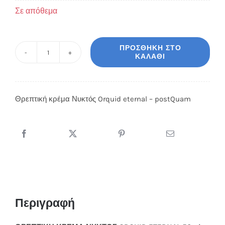
Σε απόθεμα
ΠΡΟΣΘΉΚΗ ΣΤΟ
ΚΑΛΆΘΙ
Θρεπτική
κρέμα
Νυκτός
Θρεπτική κρέμα Νυκτός Orquid eternal – postQuam
Orquid
eternal
-
postQuam
ποσότητα
Περιγραφή