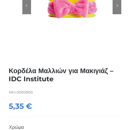
Συσκευές Ομορφιάς
Υγεία & Ευεξία
Ισοθερμικά Ρούχα
Ποτά
Κορδέλα Μαλλιών για Μακιγιάζ –
IDC Institute
SKU
000090G
5,35
€
Χρώμα