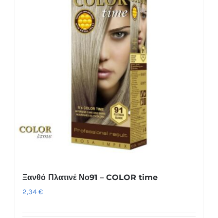
Ξανθό Πλατινέ Νο91 – COLOR time
2,34
€