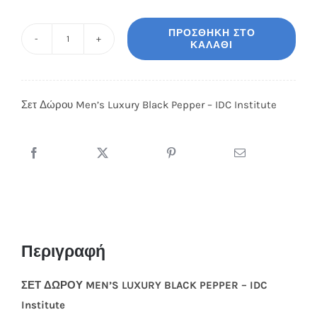
ΠΡΟΣΘΉΚΗ ΣΤΟ
ΚΑΛΆΘΙ
Σετ
Δώρου
Men's
Σετ Δώρου Men’s Luxury Black Pepper – IDC Institute
Luxury
Black
Pepper
-
IDC
Institute
ποσότητα
Περιγραφή
ΣΕΤ ΔΩΡΟΥ MEN’S LUXURY BLACK PEPPER – IDC
Institute