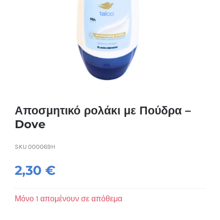
Συσκευές Ομορφιάς
Υγεία & Ευεξία
Ισοθερμικά Ρούχα
Ποτά
Αποσμητικό ρολάκι με Πούδρα –
Dove
SKU
000069H
2,30
€
Μόνο 1 απομένουν σε απόθεμα