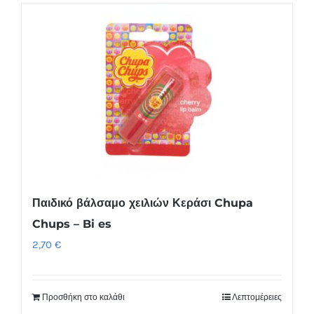
προϊόν
έχει
πολλαπλές
παραλλαγές.
Οι
επιλογές
μπορούν
να
επιλεγούν
στη
Παιδικό βάλσαμο χειλιών Κεράσι Chupa
σελίδα
Chups – Bi es
του
2,70
€
προϊόντος
Προσθήκη στο καλάθι
Λεπτομέρειες