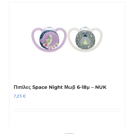
Πιπίλες Space Night Μωβ 6-18μ – NUK
7,25
€
Προσθήκη στο καλάθι
Λεπτομέρειες