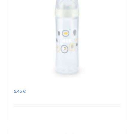
Μπιμπερό New Classic 6μ+ – NUK
5,45
€
Λεπτομέρειες