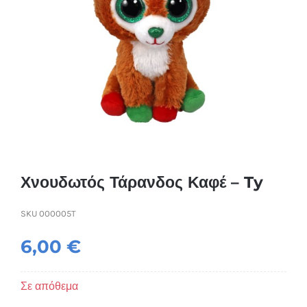
Συσκευές Ομορφιάς
Υγεία & Ευεξία
Ισοθερμικά Ρούχα
Ποτά
Χνουδωτός Τάρανδος Καφέ – Ty
SKU
000005T
6,00
€
Σε απόθεμα