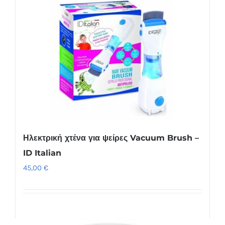
προϊόν
έχει
πολλαπλές
παραλλαγές.
Οι
επιλογές
μπορούν
να
επιλεγούν
στη
Ηλεκτρική χτένα για ψείρες Vacuum Brush –
σελίδα
ID Italian
του
45,00
€
προϊόντος
Προσθήκη στο καλάθι
Λεπτομέρειες