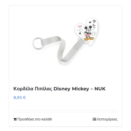
το
προϊόν
έχει
πολλαπλές
παραλλαγές.
Οι
επιλογές
μπορούν
να
επιλεγούν
στη
Κορδέλα Πιπίλας Disney Mickey – NUK
σελίδα
8,95
€
του
προϊόντος
Προσθήκη στο καλάθι
Λεπτομέρειες