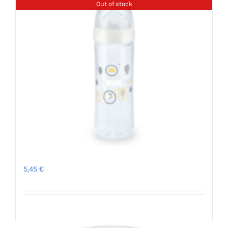
Out of stock
Μπιμπερό New Classic 6μ+ – NUK
5,45
€
Λεπτομέρειες