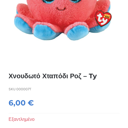
Συσκευές Ομορφιάς
Υγεία & Ευεξία
Ισοθερμικά Ρούχα
Ποτά
Χνουδωτό Χταπόδι Ροζ – Ty
SKU
000007T
6,00
€
Εξαντλημένο