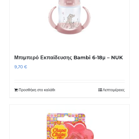
Οι
επιλογές
μπορούν
να
επιλεγούν
στη
Μπιμπερό Εκπαίδευσης Bambi 6-18μ – NUK
σελίδα
9,70
€
του
προϊόντος
Προσθήκη στο καλάθι
Λεπτομέρειες