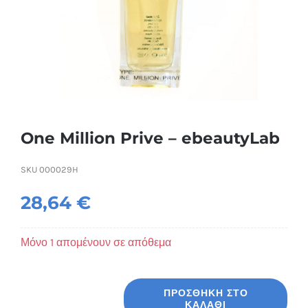
Συσκευές Ομορφιάς
Υγεία & Ευεξία
Ισοθερμικά Ρούχα
One Million Prive – ebeautyLab
Ποτά
SKU
000029H
28,64
€
Μόνο 1 απομένουν σε απόθεμα
ΠΡΟΣΘΉΚΗ ΣΤΟ
ΚΑΛΆΘΙ
One