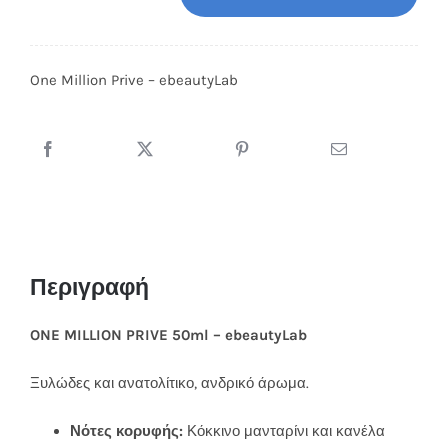
Million
Prive
One Million Prive – ebeautyLab
-
ebeautyLab
ποσότητα
Περιγραφή
ONE MILLION PRIVE 50ml – ebeautyLab
Ξυλώδες και ανατολίτικο, ανδρικό άρωμα.
Νότες κορυφής:
Κόκκινο μανταρίνι και κανέλα