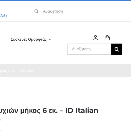
Αναζήτηση
για:
Συσκευές Ομορφιάς
Αναζήτηση
για:
ος 6 εκ. – ID Italian
υχιών μήκος 6 εκ. – ID Italian
G