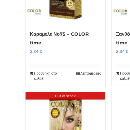
Καραμελέ Νο75 – COLOR
Ξανθό
time
time
2,34
€
2,34
€
Προσθήκη στο
Λεπτομέρειες
Προσθ
καλάθι
καλάθ
Out of stock