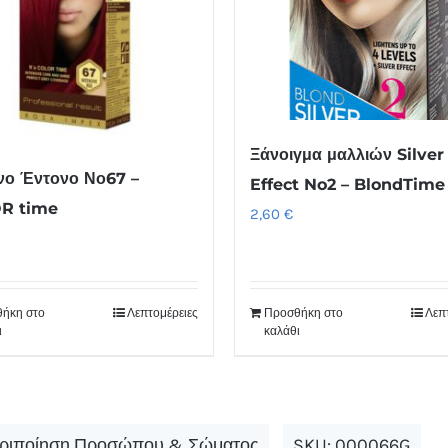
Ξάνοιγμα μαλλιών Silver
νο Έντονο Νο67 –
Effect No2 – BlondTime
R time
2,60
€
ήκη στο
Λεπτομέρειες
Προσθήκη στο
Λεπ
ι
καλάθι
ριποίηση Προσώπου & Σώματος
SKU:
000066G