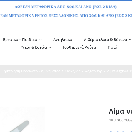
Βρεφικά – Παιδικά
Αντηλιακά
Αιθέρια έλαια & Βότανα
Υγεία & Ευεξία
Ισοθερμικά Ρούχα
Ποτά
Περιποίηση Προσώπου & Σώματος
Μακιγιάζ
Αξεσουάρ
Λίμα νυχιών μήκ
Λίμα ν
SKU
000066