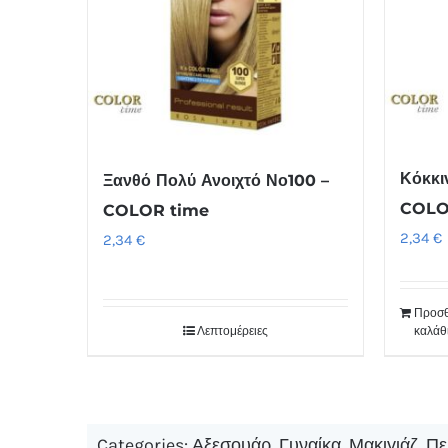
Κόκκι
Ξανθό Πολύ Ανοιχτό Νο100 –
COLO
COLOR time
2,34
€
2,34
€
Προσθ
Λεπτομέρειες
καλάθ
Categories:
Αξεσουάρ
,
Γυναίκα
,
Μακιγιάζ
,
Πε