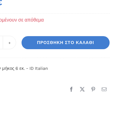
€
ομένουν σε απόθεμα
ΠΡΟΣΘΉΚΗ ΣΤΟ ΚΑΛΆΘΙ
ίμα
υχιών
ήκος
 μήκος 6 εκ. – ID Italian
.
alian
οσότητα