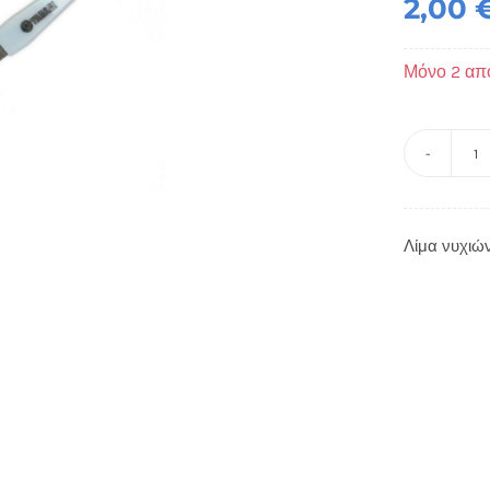
2,00
Μόνο 2 απ
Λ
ν
μ
Λίμα νυχιών
6
εκ
-
ID
It
π