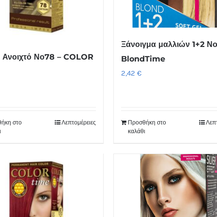
Ξάνοιγμα μαλλιών 1+2 Νο
 Ανοιχτό Νο78 – COLOR
BlondTime
2,42
€
ήκη στο
Λεπτομέρειες
Προσθήκη στο
Λεπ
ι
καλάθι