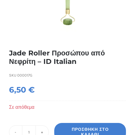
Συσκευές Ομορφιάς
Υγεία & Ευεξία
Ισοθερμικά Ρούχα
Jade Roller Προσώπου από
Νεφρίτη – ID Italian
Ποτά
SKU
000017G
6,50
€
Σε απόθεμα
ΠΡΟΣΘΉΚΗ ΣΤΟ
ΚΑΛΆΘΙ