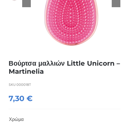
Συσκευές Ομορφιάς
Υγεία & Ευεξία
Ισοθερμικά Ρούχα
Ποτά
Βούρτσα μαλλιών Little Unicorn –
Martinelia
SKU
000018T
7,30
€
Χρώμα