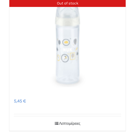
Out of stock
Μπιμπερό New Classic 6μ+ – NUK
5,45
€
Λεπτομέρειες